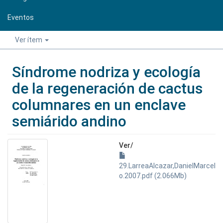
Eventos
Ver ítem
Síndrome nodriza y ecología
de la regeneración de cactus
columnares en un enclave
semiárido andino
Ver/
29.LarreaAlcazar,DanielMarcel
o.2007.pdf (2.066Mb)