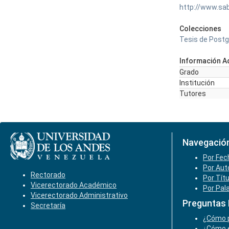
http://www.sa
Colecciones
Tesis de Postg
Información Ad
Grado
Institución
Tutores
Navegació
Por Fec
Por Aut
Rectorado
Por Tít
Vicerectorado Académico
Por Pal
Vicerectorado Administrativo
Preguntas
Secretaría
¿Cómo p
¿Cómo e