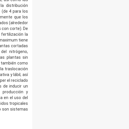
a distribución
 (de 4 para los
almente que los
ados (alrededor
 con corte). De
ertilización la
. maximum tiene
lantas cortadas
del nitrógeno,
as plantas sin
os también como
la traslocación
va y lábil, así
per el reciclado
s de inducir un
, producción y
a en el uso del
idos tropicales
no son sistemas