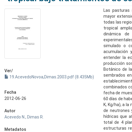
Las pasturas 
mayor extensió
todas las regi
tropical ampl
dinámica de 
experimentale
simulado o co
acumulación y
entender la ec
producción sos
Botánico de l
Ver/
sembrados en 
19.AcevedoNovoa,Dimas.2003.pdf (8.435Mb)
establecimient
combinados con 
Fecha
fecha de muestr
2012-06-26
60 días de habe
K, Kg/ha), a l
de neutrones 
Autor
hídricas que 
Acevedo N., Dimas R.
total de 4 pla
estructuras r
Metadatos