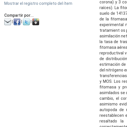
corona) y 3 c
Mostrar el registro completo del ítem
raíces). La fi
suelo de 14137
Compartir por...
de la fitomasa
|
|
|
experimental 
tratamient os p
asimilación net
la tasa de tra
fitomasa aéreal
reproductival 
de distribució
estimación de 
del nitrógeno e
transferencias
y MOS. Los re
fitomasa y pr
asimilados se d
cambio, el co
asimismo evid
autopoda de 
reestablecen e
resaltado la
correctamente 