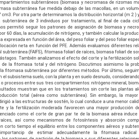
ompartimientos subterráneos (biomasa y necromasa de rizomas m
tomasa subterránea fue medida debajo de las macollas, en un volume
 cm3. Por otra parte determinamos la distribución horizontal (m 2 ) y 
 subterránea de 3 individuos por tratamiento, al final de cada cic
nos permitió seguir los patrones de asignación de biomasa y necr
or 60 días, la acumulación de nitrógeno, y también calcular la produc
a expresada en función del área, del peso foliar y del peso foliar espe
slocación neta en función del PFE. Además evaluamos diferentes re
 subterránea (FAlFS), fitomasa foliarl de raíces, biomasa foliarl de 
vástagos. También analizamos el efecto del corte y la fertilización so
n de la fitomasa total y del nitrógeno. Discutimos asimismo la pro
la fitomasa subterránea por diferentes métodos. Por último, segui
n el subsistema suelo, con la planta y en suelo desnudo, considerando
 o procesos entre sus tres compartimientos: nitrógeno mineral, bio
sultados muestran que en los tratamientos sin corte las plantas a
oducción total (aérea como subterránea). Sin embargo, la mayor
irigió a las estructuras de sostén, lo cual conduce a una menor calid
rte y la fertilización moderada favorecen una mayor producción d
enciado como el corte de gran par te de la biomasa aérea induce
raíces, así como mecanismos de fotosíntesis y absorción compe
n corto tiempo el equilibrio entre los componentes aéreos y subt
 importancip de estimar adecuadamente la fitomasa radical 
los patrones de partición de la biomasa y sus diferentes relacione