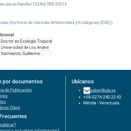
ber.ula.ve/handle/123456789/35513
rado (Instituto de Ciencias Ambientales y Ecológicas (ICAE))
icional
Doctor en Ecología Tropical
Universidad de Los Andes
Sarmiento, Guillermo
n por documentos
Ubícanos
ha de Publicación
saber@ula.ve
ores
+58-0274-240.23.43
ulos
Mérida - Venezuela
abras Clave
 Frecuentes
ublicar?
nviar o actualizar información?