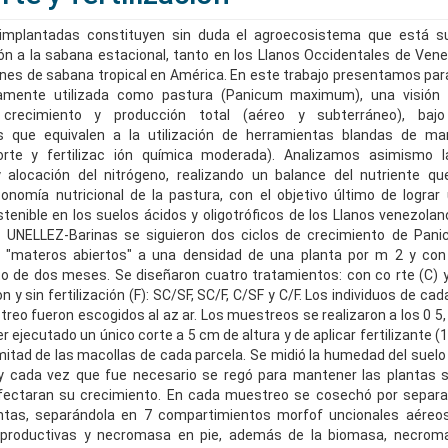
implantadas constituyen sin duda el agroecosistema que está s
n a la sabana estacional, tanto en los Llanos Occidentales de Ve
ones de sabana tropical en América. En este trabajo presentamos pa
iamente utilizada como pastura (Panicum maximum), una visión 
crecimiento y producción total (aéreo y subterráneo), bajo
s que equivalen a la utilización de herramientas blandas de ma
rte y fertilizac ión química moderada). Analizamos asimismo 
 alocación del nitrógeno, realizando un balance del nutriente qu
onomía nutricional de la pastura, con el objetivo último de logra
tenible en los suelos ácidos y oligotróficos de los Llanos venezolano
a UNELLEZ-Barinas se siguieron dos ciclos de crecimiento de Pa
"materos abiertos" a una densidad de una planta por m 2 y con
o de dos meses. Se diseñaron cuatro tratamientos: con co rte (C) y
y sin fertilización (F): SC/SF, SC/F, C/SF y C/F. Los individuos de ca
eo fueron escogidos al az ar. Los muestreos se realizaron a los 0 5, 
r ejecutado un único corte a 5 cm de altura y de aplicar fertilizante (
a mitad de las macollas de cada parcela. Se midió la humedad del suel
y cada vez que fue necesario se regó para mantener las plantas si
afectaran su crecimiento. En cada muestreo se cosechó por separa
ntas, separándola en 7 compartimientos morfof uncionales aéreos 
eproductivas y necromasa en pie, además de la biomasa, necrom