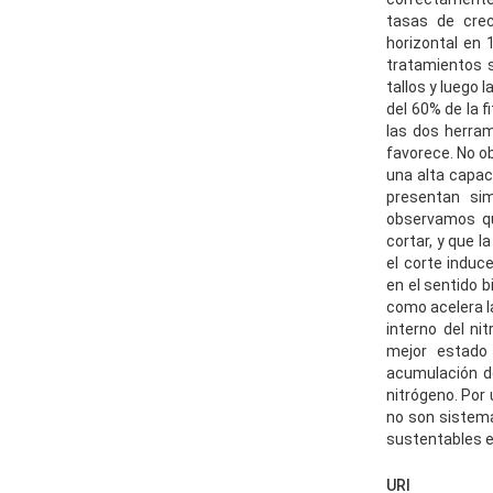
tasas de crec
horizontal en 
tratamientos s
tallos y luego
del 60% de la 
las dos herram
favorece. No o
una alta capac
presentan sim
observamos qu
cortar, y que 
el corte induc
en el sentido 
como acelera la
interno del ni
mejor estado 
acumulación de
nitrógeno. Por
no son sistema
sustentables e
URI