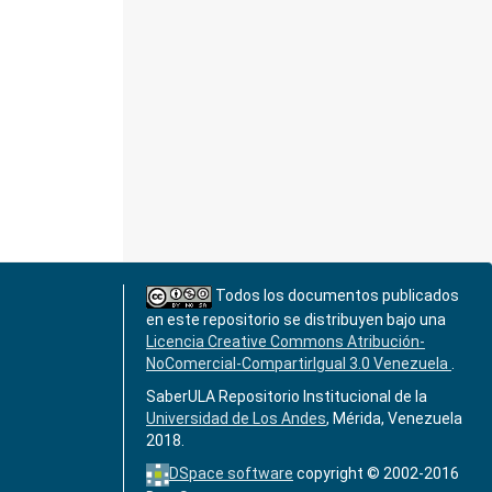
Todos los documentos publicados
en este repositorio se distribuyen bajo una
Licencia Creative Commons Atribución-
NoComercial-CompartirIgual 3.0 Venezuela
.
SaberULA Repositorio Institucional de la
Universidad de Los Andes
, Mérida, Venezuela
2018.
DSpace software
copyright © 2002-2016