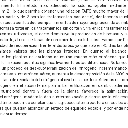
imiento. El método mas adecuado ha sido extrapolar mediante l
1 m 2 , lo que permite obtener una relación FAlFS mucho mayor de 1
in corte y de 2 para los tratamientos con corte), destacando igu
 las raíces son los dos compartimi entos de mayor asignación de asimil
fitomasa total en los tratamientos sin corte y 54% en los tratamientos
ientas utilizadas, el corte disminuye la producción de biomasa y la f
bstante, al nivel de tasas de crecimiento absoluto observamos que P
idad de recuperación frente al disturbio, ya que solo en 45 días las p
ilares valores que las plantas intactas. En cuanto al balance 
e las plantas no cortadas acumulan mucho más nitrógeno que l
la fertilización acentúa significativamente estas diferencias. Notam
e un proceso de des-subterrani zación del nitrógeno, incrementando 
biomasa subt erránea-aérea, aumenta la descomposición de la MOS nati
 tasa de reciclado del nitrógeno al nivel de la pastura. Además de rom
trógeno en el subsistema planta. La fertilización en cambio, ademá
nutricional dentro y fuera de la planta, favorece la asimilación
l nitrógeno, modera la des-subterranización y disminuye la eficienci
 ultimo, podemos concluir que el agroecosistema pastura en suelos ác
s que puedan alcanzar un estado de equilibrio estable, y por ende 
n corto tiempo.