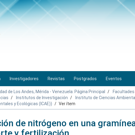
n
Investigadores
Revistas
Postgrados
Eventos
idad de Los Andes, Mérida - Venezuela: Página Principal
Facultades
ncias
Institutos de Investigación
Instituto de Ciencias Ambienta
ntales y Ecológicas (ICAE))
Ver ítem
ión de nitrógeno en una gramíne
te y fertilización