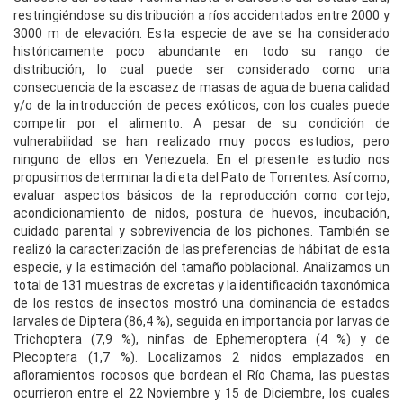
restringiéndose su distribución a ríos accidentados entre 2000 y
3000 m de elevación. Esta especie de ave se ha considerado
históricamente poco abundante en todo su rango de
distribución, lo cual puede ser considerado como una
consecuencia de la escasez de masas de agua de buena calidad
y/o de la introducción de peces exóticos, con los cuales puede
competir por el alimento. A pesar de su condición de
vulnerabilidad se han realizado muy pocos estudios, pero
ninguno de ellos en Venezuela. En el presente estudio nos
propusimos determinar la di eta del Pato de Torrentes. Así como,
evaluar aspectos básicos de la reproducción como cortejo,
acondicionamiento de nidos, postura de huevos, incubación,
cuidado parental y sobrevivencia de los pichones. También se
realizó la caracterización de las preferencias de hábitat de esta
especie, y la estimación del tamaño poblacional. Analizamos un
total de 131 muestras de excretas y la identificación taxonómica
de los restos de insectos mostró una dominancia de estados
larvales de Diptera (86,4 %), seguida en importancia por larvas de
Trichoptera (7,9 %), ninfas de Ephemeroptera (4 %) y de
Plecoptera (1,7 %). Localizamos 2 nidos emplazados en
afloramientos rocosos que bordean el Río Chama, las puestas
ocurrieron entre el 22 Noviembre y 15 de Diciembre, los cuales