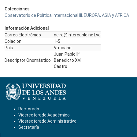
Colecciones
Observatorio de Política Internacional III. EUROPA, ASIA y AFRICA
Información Adicional
Correo Electrónico
neira@intercable.net.ve
Colación
1-5
País
Vaticano
Juan Pablo IIº
Descriptor Onomástico
Benedicto XVI
Castro
Rectorado
Vicerectorado Académico
Vicerectorado Administrativo
Secretaría