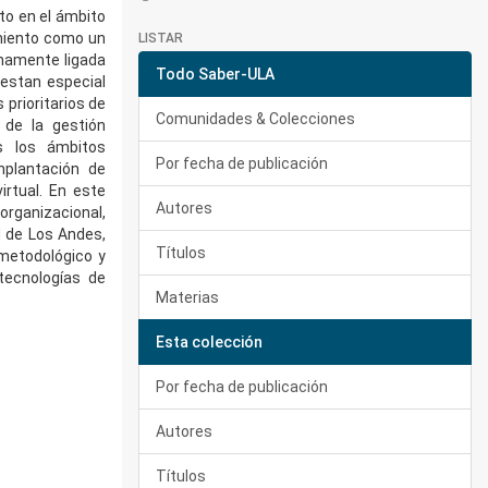
to en el ámbito
imiento como un
LISTAR
imamente ligada
Todo Saber-ULA
restan especial
prioritarios de
Comunidades & Colecciones
 de la gestión
s los ámbitos
Por fecha de publicación
mplantación de
irtual. En este
Autores
organizacional,
d de Los Andes,
Títulos
 metodológico y
tecnologías de
Materias
Esta colección
Por fecha de publicación
Autores
Títulos