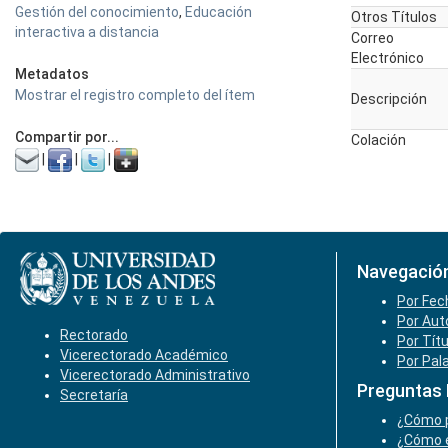
Gestión del conocimiento
,
Educación
Otros Títulos
interactiva a distancia
Correo
Electrónico
Metadatos
Mostrar el registro completo del ítem
Descripción
Compartir por...
Colación
|
|
|
Navegació
Por Fec
Por Aut
Rectorado
Por Tít
Vicerectorado Académico
Por Pal
Vicerectorado Administrativo
Preguntas
Secretaría
¿Cómo p
¿Cómo e