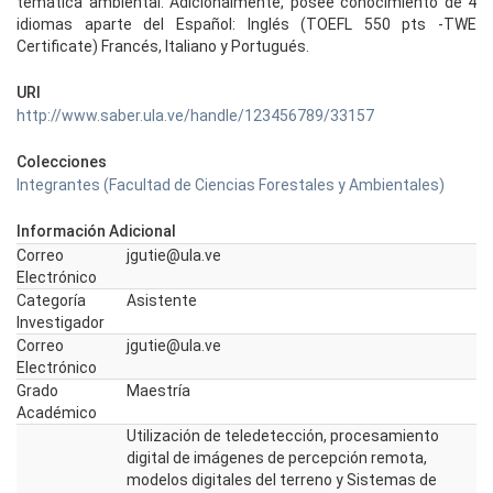
temática ambiental. Adicionalmente, posee conocimiento de 4
idiomas aparte del Español: Inglés (TOEFL 550 pts -TWE
Certificate) Francés, Italiano y Portugués.
URI
http://www.saber.ula.ve/handle/123456789/33157
Colecciones
Integrantes (Facultad de Ciencias Forestales y Ambientales)
Información Adicional
Correo
jgutie@ula.ve
Electrónico
Categoría
Asistente
Investigador
Correo
jgutie@ula.ve
Electrónico
Grado
Maestría
Académico
Utilización de teledetección, procesamiento
digital de imágenes de percepción remota,
modelos digitales del terreno y Sistemas de