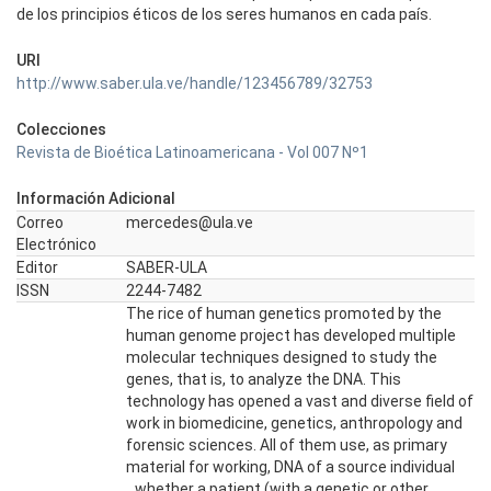
de los principios éticos de los seres humanos en cada país.
URI
http://www.saber.ula.ve/handle/123456789/32753
Colecciones
Revista de Bioética Latinoamericana - Vol 007 Nº1
Información Adicional
Correo
mercedes@ula.ve
Electrónico
Editor
SABER-ULA
ISSN
2244-7482
The rice of human genetics promoted by the
human genome project has developed multiple
molecular techniques designed to study the
genes, that is, to analyze the DNA. This
technology has opened a vast and diverse field of
work in biomedicine, genetics, anthropology and
forensic sciences. All of them use, as primary
material for working, DNA of a source individual
_whether a patient (with a genetic or other