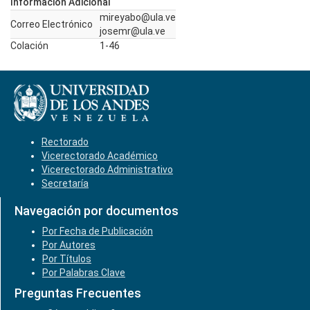
Información Adicional
mireyabo@ula.ve
Correo Electrónico
josemr@ula.ve
Colación
1-46
Rectorado
Vicerectorado Académico
Vicerectorado Administrativo
Secretaría
Navegación por documentos
Por Fecha de Publicación
Por Autores
Por Títulos
Por Palabras Clave
Preguntas Frecuentes