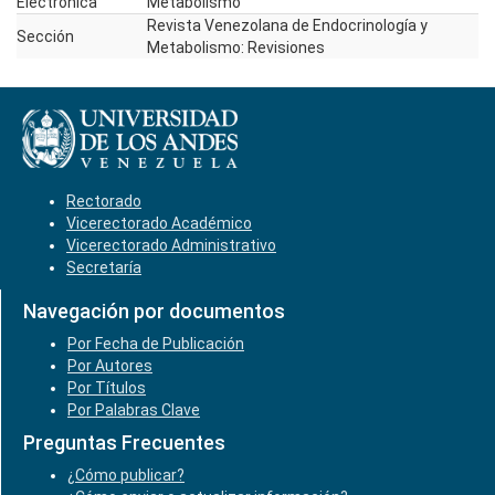
Electrónica
Metabolismo
Revista Venezolana de Endocrinología y
Sección
Metabolismo: Revisiones
Rectorado
Vicerectorado Académico
Vicerectorado Administrativo
Secretaría
Navegación por documentos
Por Fecha de Publicación
Por Autores
Por Títulos
Por Palabras Clave
Preguntas Frecuentes
¿Cómo publicar?