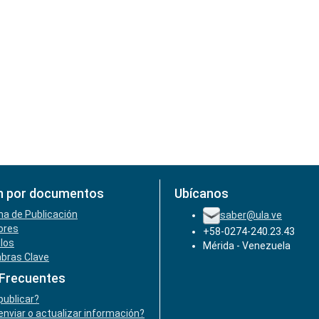
n por documentos
Ubícanos
ha de Publicación
saber@ula.ve
ores
+58-0274-240.23.43
ulos
Mérida - Venezuela
abras Clave
 Frecuentes
ublicar?
nviar o actualizar información?