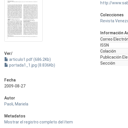
http://www.sa
Colecciones
Revista Venezo
Información Ad
Correo Electró
ISSN
Colación
Ver/
Publicación El
articulo1.pdf (686.2Kb)
Sección
portada1_1.jpg (8.836Kb)
Fecha
2009-08-27
Autor
Paoli, Mariela
Metadatos
Mostrar el registro completo del ítem