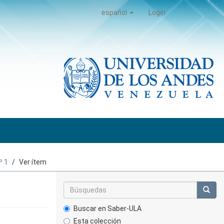
español
Login
º 1
Ver ítem
Buscar en Saber-ULA
Esta colección