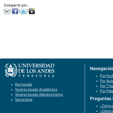
Compartir por...
|
|
|
Navegació
Por Fec
Por Aut
Rectorado
Por Tít
Vicerectorado Académico
Por Pal
Vicerectorado Administrativo
Preguntas
Secretaría
¿Cómo p
¿Cómo e