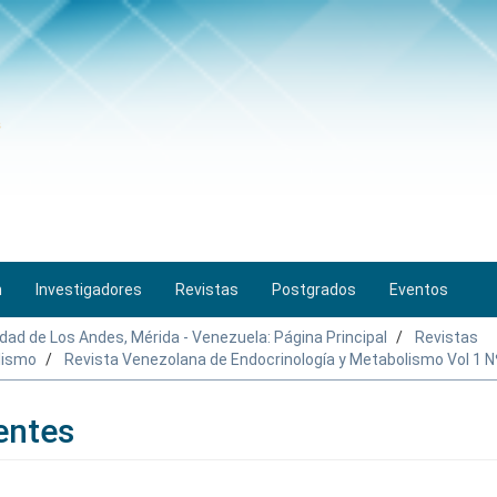
n
Investigadores
Revistas
Postgrados
Eventos
idad de Los Andes, Mérida - Venezuela: Página Principal
Revistas
lismo
Revista Venezolana de Endocrinología y Metabolismo Vol 1 N
entes