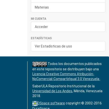
Materias
MI CUENTA
Acceder
ESTADÍSTICAS
Ver Estadísticas de uso
Todos los documentos publicados
en este repositorio se distribuyen bajo una
Licencia Creative Commons Atribución-
NoComercial-CompartirIgual 3.0 Venezuela
.
SaberULA Repositorio Institucional de la
Universidad de Los Andes
, Mérida, Venezuela
2018.
DSpace software
copyright © 2002-2016
DuraSpace
.