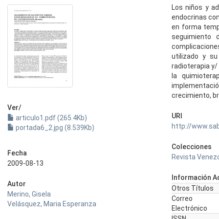
Los niños y ad
endocrinas com
en forma tempr
seguimiento 
complicacione
utilizado y s
radioterapia y/
la quimiotera
implementació
crecimiento, br
Ver/
URI
articulo1.pdf (265.4Kb)
http://www.sa
portada6_2.jpg (8.539Kb)
Colecciones
Fecha
Revista Venezo
2009-08-13
Información Ad
Autor
Otros Títulos
Merino, Gisela
Correo
Velásquez, Maria Esperanza
Electrónico
ISSN