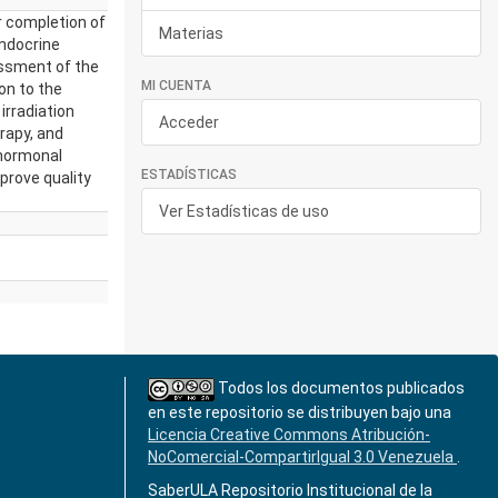
r completion of
Materias
endocrine
essment of the
MI CUENTA
ion to the
irradiation
Acceder
rapy, and
 hormonal
ESTADÍSTICAS
prove quality
Ver Estadísticas de uso
Todos los documentos publicados
en este repositorio se distribuyen bajo una
Licencia Creative Commons Atribución-
NoComercial-CompartirIgual 3.0 Venezuela
.
SaberULA Repositorio Institucional de la