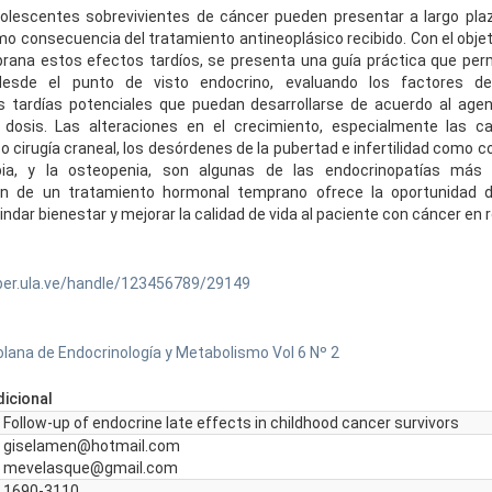
olescentes sobrevivientes de cáncer pueden presentar a largo pla
o consecuencia del tratamiento antineoplásico recibido. Con el objeto
ana estos efectos tardíos, se presenta una guía práctica que perm
desde el punto de visto endocrino, evaluando los factores de
s tardías potenciales que puedan desarrollarse de acuerdo al agen
u dosis. Las alteraciones en el crecimiento, especialmente las c
 o cirugía craneal, los desórdenes de la pubertad e infertilidad como
pia, y la osteopenia, son algunas de las endocrinopatías más 
n de un tratamiento hormonal temprano ofrece la oportunidad d
indar bienestar y mejorar la calidad de vida al paciente con cáncer en 
ber.ula.ve/handle/123456789/29149
lana de Endocrinología y Metabolismo Vol 6 Nº 2
icional
Follow-up of endocrine late effects in childhood cancer survivors
giselamen@hotmail.com
mevelasque@gmail.com
1690-3110