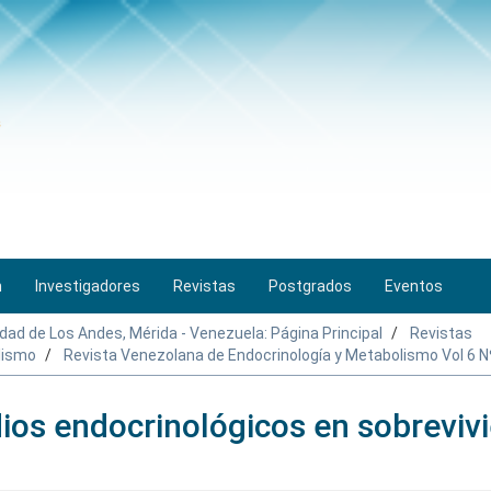
n
Investigadores
Revistas
Postgrados
Eventos
idad de Los Andes, Mérida - Venezuela: Página Principal
Revistas
lismo
Revista Venezolana de Endocrinología y Metabolismo Vol 6 N
dios endocrinológicos en sobreviv