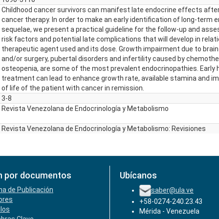
Childhood cancer survivors can manifest late endocrine effects afte
cancer therapy. In order to make an early identification of long-term 
sequelae, we present a practical guideline for the follow-up and ass
risk factors and potential late complications that will develop in relat
therapeutic agent used and its dose. Growth impairment due to brain 
and/or surgery, pubertal disorders and infertility caused by chemothe
osteopenia, are some of the most prevalent endocrinopathies. Early
treatment can lead to enhance growth rate, available stamina and im
of life of the patient with cancer in remission.
3-8
Revista Venezolana de Endocrinología y Metabolismo
Revista Venezolana de Endocrinología y Metabolismo: Revisiones
n por documentos
Ubícanos
ha de Publicación
saber@ula.ve
ores
+58-0274-240.23.43
ulos
Mérida - Venezuela