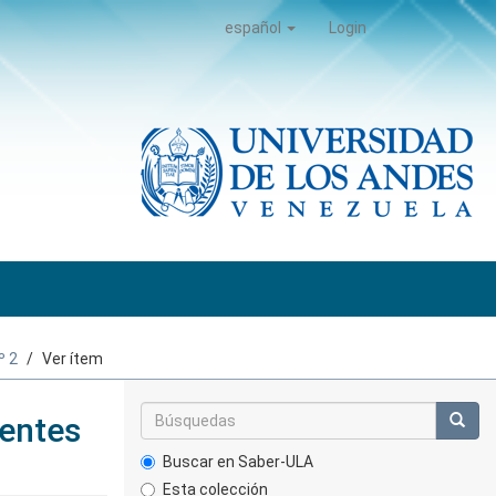
español
Login
º 2
Ver ítem
ientes
Buscar en Saber-ULA
Esta colección