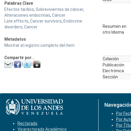
Palabras Clave
Efectos tardíos
,
Sobrevivientes de cáncer
,
Alteraciones endocrinas
,
Cáncer
Late effects
,
Cancer survivors
,
Endocrine
Resumen en
disorders
,
Cancer
otro Idioma
Metadatos
Mostrar el registro completo del ítem
Compartir por...
Colación
|
|
|
Publicación
Electrónica
Sección
Navegació
Por Fec
Por Aut
Rectorado
Por Tít
Vicerectorado Académico