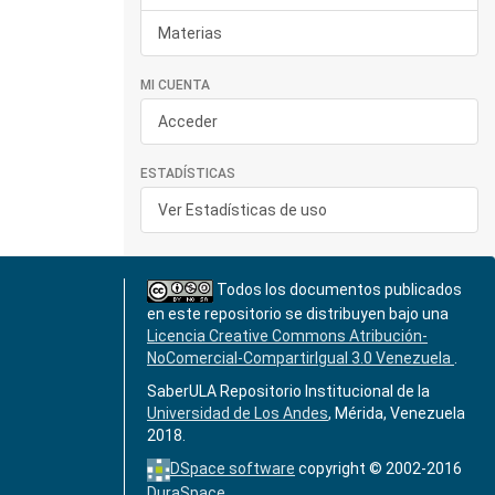
Materias
MI CUENTA
Acceder
ESTADÍSTICAS
Ver Estadísticas de uso
Todos los documentos publicados
en este repositorio se distribuyen bajo una
Licencia Creative Commons Atribución-
NoComercial-CompartirIgual 3.0 Venezuela
.
SaberULA Repositorio Institucional de la
Universidad de Los Andes
, Mérida, Venezuela
2018.
DSpace software
copyright © 2002-2016
DuraSpace
.