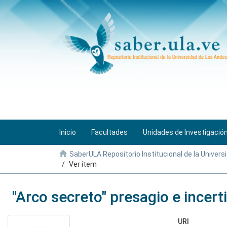
Inicio
Facultades
Unidades de Investigació
SaberULA Repositorio Institucional de la Univers
Ver ítem
"Arco secreto" presagio e incer
URI