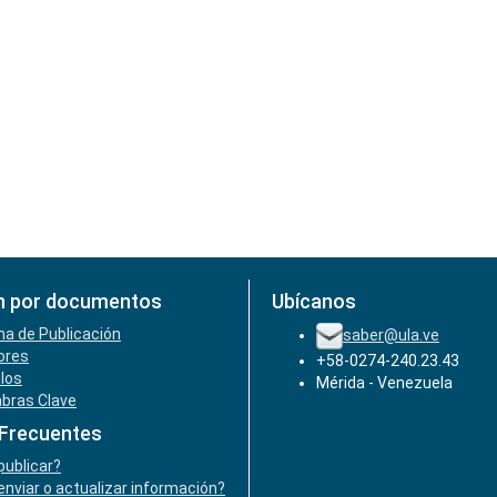
n por documentos
Ubícanos
ha de Publicación
saber@ula.ve
ores
+58-0274-240.23.43
ulos
Mérida - Venezuela
abras Clave
 Frecuentes
ublicar?
nviar o actualizar información?