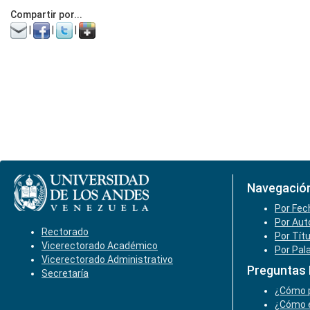
Compartir por...
|
|
|
Navegació
Por Fec
Por Aut
Rectorado
Por Tít
Vicerectorado Académico
Por Pal
Vicerectorado Administrativo
Preguntas
Secretaría
¿Cómo p
¿Cómo e