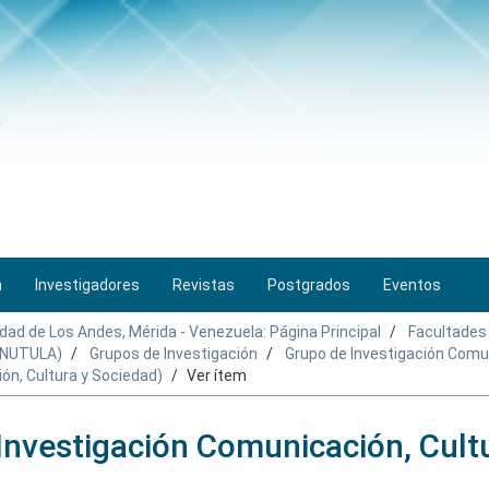
n
Investigadores
Revistas
Postgrados
Eventos
idad de Los Andes, Mérida - Venezuela: Página Principal
Facultades
 (NUTULA)
Grupos de Investigación
Grupo de Investigación Comun
ón, Cultura y Sociedad)
Ver ítem
Investigación Comunicación, Cult