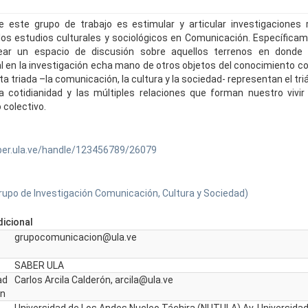
e este grupo de trabajo es estimular y articular investigaciones
 los estudios culturales y sociológicos en Comunicación. Específicam
ear un espacio de discusión sobre aquellos terrenos en donde 
 en la investigación echa mano de otros objetos del conocimiento co
ta triada –la comunicación, la cultura y la sociedad- representan el tr
a cotidianidad y las múltiples relaciones que forman nuestro vivir 
 colectivo.
ber.ula.ve/handle/123456789/26079
rupo de Investigación Comunicación, Cultura y Sociedad)
icional
grupocomunicacion@ula.ve
SABER ULA
ad
Carlos Arcila Calderón, arcila@ula.ve
ón