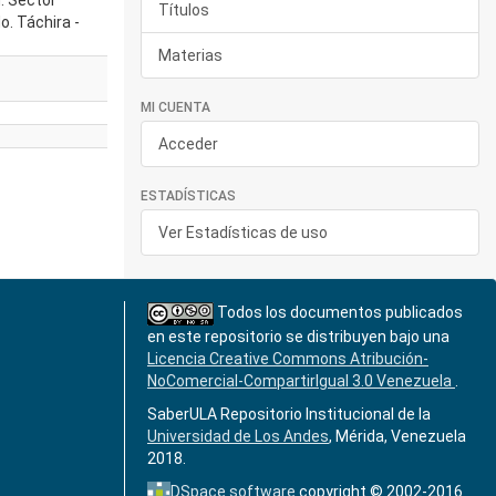
. Sector
Títulos
. Táchira -
Materias
MI CUENTA
Acceder
ESTADÍSTICAS
Ver Estadísticas de uso
Todos los documentos publicados
en este repositorio se distribuyen bajo una
Licencia Creative Commons Atribución-
NoComercial-CompartirIgual 3.0 Venezuela
.
SaberULA Repositorio Institucional de la
Universidad de Los Andes
, Mérida, Venezuela
2018.
DSpace software
copyright © 2002-2016