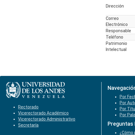
Dirección
Correo
Electrónico
Responsable
Teléfono
Patrimonio
Intelectual
Navegació
Por Fec
Por Aut
Rectorado
Por Tít
Vicerectorado Académico
Por Pal
Vicerectorado Administrativo
Preguntas
Secretaría
¿Cómo p