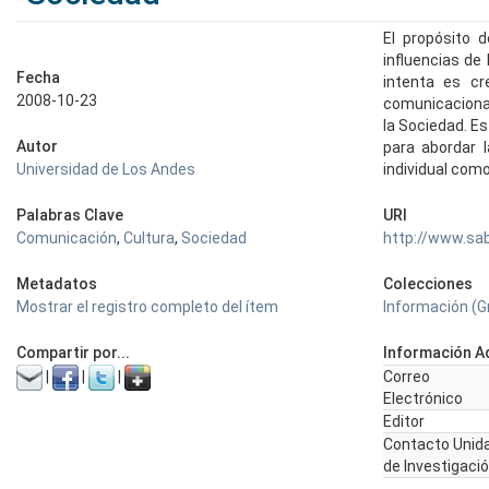
El propósito d
influencias de
Fecha
intenta es cr
2008-10-23
comunicacional
la Sociedad. Es
Autor
para abordar l
Universidad de Los Andes
individual como
Palabras Clave
URI
Comunicación
,
Cultura
,
Sociedad
http://www.sa
Metadatos
Colecciones
Mostrar el registro completo del ítem
Información (G
Compartir por...
Información Ad
|
|
|
Correo
Electrónico
Editor
Contacto Unid
de Investigaci