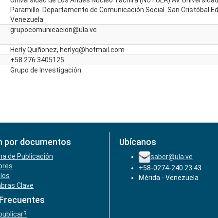
Universidad de Los Andes Nucleo Táchira (NUTULA) Av. Universidad
Paramillo. Departamento de Comunicación Social. San Cristóbal Edo
Venezuela
grupocomunicacion@ula.ve
Herly Quiñonez, herlyq@hotmail.com
+58 276 3405125
Grupo de Investigación
n por documentos
Ubícanos
ha de Publicación
saber@ula.ve
ores
+58-0274-240.23.43
ulos
Mérida - Venezuela
abras Clave
 Frecuentes
ublicar?