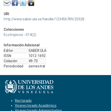
|
|
|
URI
http://www.saber.ula.ve/handle/123456789/25528
Colecciones
Ecotropicos - 014(2)
Información Adicional
Editor
SABER ULA
ISSN
1012-1692
Colación
49-73
Periodicidad
semestral
Rectorado
Vicerectorado Académico
Vicerectorado Administrativo