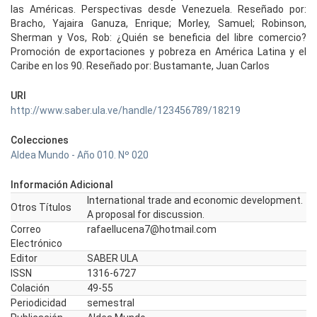
las Américas. Perspectivas desde Venezuela. Reseñado por:
Bracho, Yajaira Ganuza, Enrique; Morley, Samuel; Robinson,
Sherman y Vos, Rob: ¿Quién se beneficia del libre comercio?
Promoción de exportaciones y pobreza en América Latina y el
Caribe en los 90. Reseñado por: Bustamante, Juan Carlos
URI
http://www.saber.ula.ve/handle/123456789/18219
Colecciones
Aldea Mundo - Año 010. Nº 020
Información Adicional
International trade and economic development.
Otros Títulos
A proposal for discussion.
Correo
rafaellucena7@hotmail.com
Electrónico
Editor
SABER ULA
ISSN
1316-6727
Colación
49-55
Periodicidad
semestral