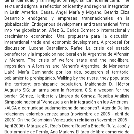
de la identidad y la integración regional Latinoamericana. The
texts and stigma: a reflection on identity and regional integration
in Latin America. Casas, Angel María y Moyano, Beatriz Eliza
Desarrollo endógeno y empresas transnacionales en la
globalización. Endogenous development and transnational firms
into the globalization. Añez G., Carlos Comercio internacional y
crecimiento económico. Una propuesta para la discusión.
International trade and economic development. A proposal for
discussion. Lucena Castellano, Rafael La crisis del estado
benefactor y la imposición neoliberal en la Argentina de Alfonsín
y Menem. The crisis of welfore state and the neo-liberal
imposition in Alfonsin's and Menem's Argentina. de Monserrat
Llairó, María Caminando por los ríos, ocuparon el territorio:
poblamiento prehispánico. Walking by the rivers, they populated
the territory: pre-hispanic population. Maldonado D., Héctor
Augusto SIG: un arma para la frontera. GIS: a weapon for the
border. Gómez, Heriberto y Linares de Gómez, Rosalba Análisis
Simposio nacional "Venezuela en la integración en las Américas:
¿ALCA o comunidad sudamericana de naciones?. Agenda De las
relaciones colombo-venezolanas (noviembre de 2005 - abril de
2006). On the Colombian-Venezuelan relations (November 2005 -
April 2006). Márquez R., Rocío Dinora Reseña Briceño Ruíz, José y
Bustamante de Pernía, Ana Marleny: El área de libre comercio de