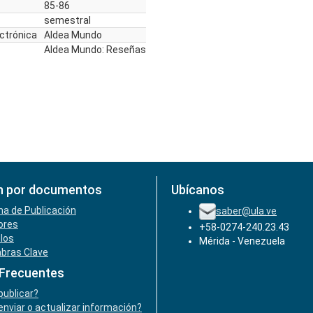
85-86
semestral
ectrónica
Aldea Mundo
Aldea Mundo: Reseñas
n por documentos
Ubícanos
ha de Publicación
saber@ula.ve
ores
+58-0274-240.23.43
ulos
Mérida - Venezuela
abras Clave
 Frecuentes
ublicar?
nviar o actualizar información?