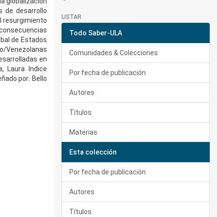
la globalización
s de desarrollo
LISTAR
El resurgimiento
, consecuencias
Todo Saber-ULA
lobal de Estados
bo/Venezolanas
Comunidades & Colecciones
esarrolladas en
, Laura Indice
Por fecha de publicación
eñado por: Bello
Autores
Títulos
Materias
Esta colección
Por fecha de publicación
Autores
Títulos