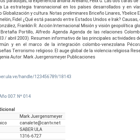
sus paradojas, la experiencia andina Arellano, Félix G. Las dos caras de 
ia La estrategia transnacional en los países desarrollados y en vía
do Globalización y cultura. Notas preliminares Briceño Linares, Ybelice 
nelón, Fidel ¿Qué está pasando entre Estados Unidos e Irak? Causas
nzález, Franklin R. Acción Internacional Misión y visión geopolítica g
 Bretaña Portillo, Alfredo Agenda Agenda de las relaciones Colom
3 / abril 2003). Resumen informativo de las principales actividades d
omún y en el marco de la integración colombo-venezolana Pécora
as Terrorismo religioso. El auge global de la violencia religiosa Res
ugenia Autor: Mark Juergensmeyer Publicaciones
ber.ula.ve/handle/123456789/18143
Año 007. Nº 014
icional
Mark Juergensmeyer
nico
canalete@cantv.net
SABER ULA
1316-6727