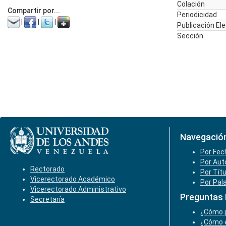
Colación
Compartir por...
Periodicidad
|
|
|
Publicación El
Sección
Navegació
Por Fec
Por Aut
Rectorado
Por Tít
Vicerectorado Académico
Por Pal
Vicerectorado Administrativo
Preguntas
Secretaría
¿Cómo p
¿Cómo e