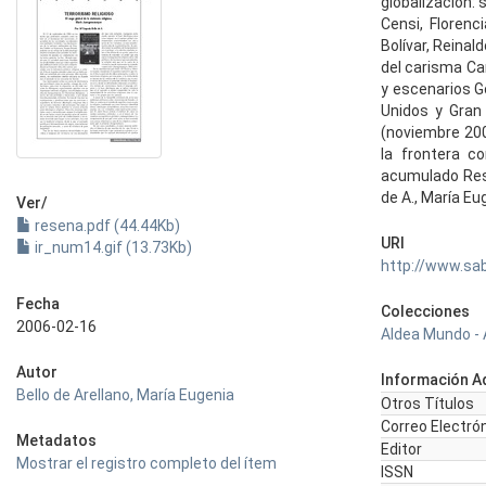
globalización: 
Censi, Florenc
Bolívar, Reinal
del carisma Ca
y escenarios Go
Unidos y Gran
(noviembre 200
la frontera c
acumulado Reseñ
de A., María E
Ver/
resena.pdf (44.44Kb)
URI
ir_num14.gif (13.73Kb)
http://www.sa
Fecha
Colecciones
2006-02-16
Aldea Mundo - 
Autor
Información Ad
Bello de Arellano, María Eugenia
Otros Títulos
Correo Electró
Metadatos
Editor
Mostrar el registro completo del ítem
ISSN