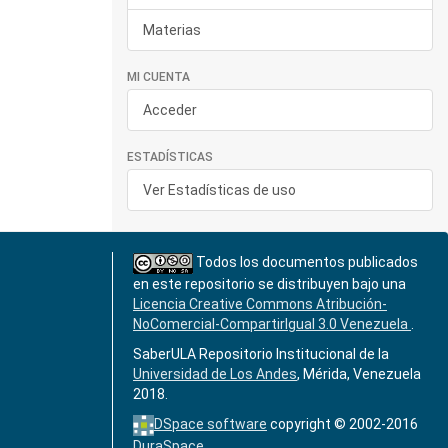
Materias
MI CUENTA
Acceder
ESTADÍSTICAS
Ver Estadísticas de uso
Todos los documentos publicados
en este repositorio se distribuyen bajo una
Licencia Creative Commons Atribución-
NoComercial-CompartirIgual 3.0 Venezuela
.
SaberULA Repositorio Institucional de la
Universidad de Los Andes
, Mérida, Venezuela
2018.
DSpace software
copyright © 2002-2016
DuraSpace
.