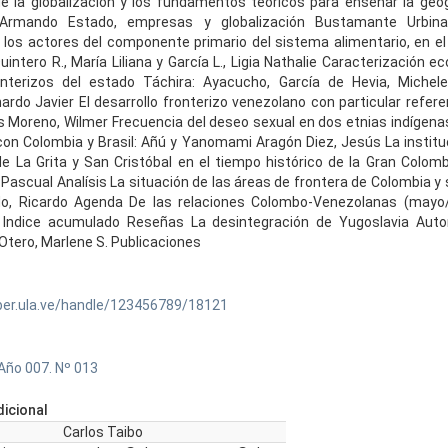
 la globalización y los fundamentos teóricos para enseñar la geo
 Armando Estado, empresas y globalización Bustamante Urbina
 los actores del componente primario del sistema alimentario, en el
uintero R., María Liliana y García L., Ligia Nathalie Caracterización 
onterizos del estado Táchira: Ayacucho, García de Hevia, Michel
ardo Javier El desarrollo fronterizo venezolano con particular refere
s Moreno, Wilmer Frecuencia del deseo sexual en dos etnias indígenas
on Colombia y Brasil: Añú y Yanomami Aragón Diez, Jesús La institu
e La Grita y San Cristóbal en el tiempo histórico de la Gran Colom
. Pascual Analísis La situación de las áreas de frontera de Colombia y
do, Ricardo Agenda De las relaciones Colombo-Venezolanas (mayo
ny Indice acumulado Reseñas La desintegración de Yugoslavia Autor
Otero, Marlene S. Publicaciones
ber.ula.ve/handle/123456789/18121
Año 007. Nº 013
icional
Carlos Taibo