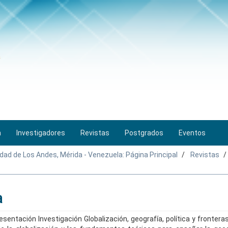
n
Investigadores
Revistas
Postgrados
Eventos
idad de Los Andes, Mérida - Venezuela: Página Principal
Revistas
a
entación Investigación Globalización, geografía, política y fronteras 