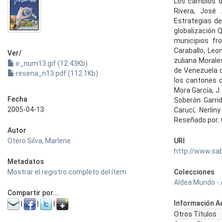
Los cambios de
Rivera, José
Estrategias de
globalización Q
municipios fr
Caraballo, Leon
Ver/
zuliana Morale
ir_num13.gif (12.43Kb)
de Venezuela c
resena_n13.pdf (112.1Kb)
los cantones d
Mora García, J
Fecha
Soberón Garri
2005-04-13
Carucí, Nerli
Reseñado por: 
Autor
Otero Silva, Marlene
URI
http://www.sa
Metadatos
Mostrar el registro completo del ítem
Colecciones
Aldea Mundo - 
Compartir por...
Información Ad
|
|
|
Otros Títulos