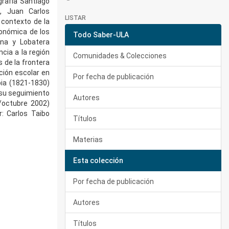
grafía Santiago
, Juan Carlos
LISTAR
 contexto de la
económica de los
Todo Saber-ULA
ena y Lobatera
ncia a la región
Comunidades & Colecciones
 de la frontera
ción escolar en
Por fecha de publicación
bia (1821-1830)
 su seguimiento
Autores
/octubre 2002)
: Carlos Taibo
Títulos
Materias
Esta colección
Por fecha de publicación
Autores
Títulos