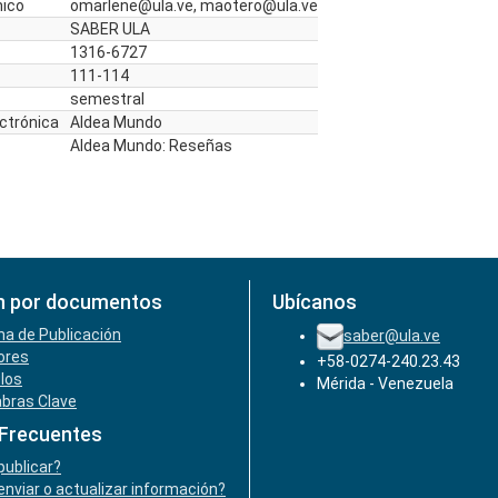
nico
omarlene@ula.ve, maotero@ula.ve
SABER ULA
1316-6727
111-114
semestral
ectrónica
Aldea Mundo
Aldea Mundo: Reseñas
n por documentos
Ubícanos
ha de Publicación
saber@ula.ve
ores
+58-0274-240.23.43
ulos
Mérida - Venezuela
abras Clave
 Frecuentes
ublicar?
nviar o actualizar información?