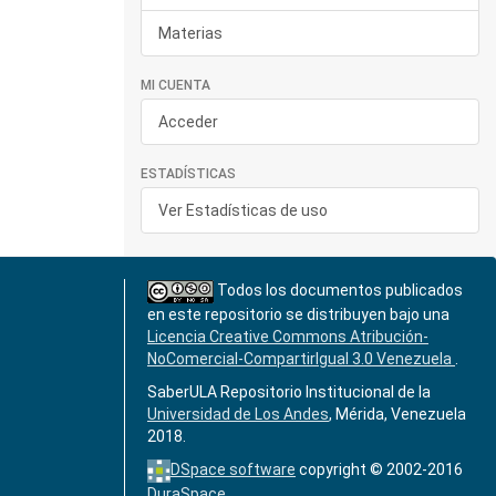
Materias
MI CUENTA
Acceder
ESTADÍSTICAS
Ver Estadísticas de uso
Todos los documentos publicados
en este repositorio se distribuyen bajo una
Licencia Creative Commons Atribución-
NoComercial-CompartirIgual 3.0 Venezuela
.
SaberULA Repositorio Institucional de la
Universidad de Los Andes
, Mérida, Venezuela
2018.
DSpace software
copyright © 2002-2016
DuraSpace
.