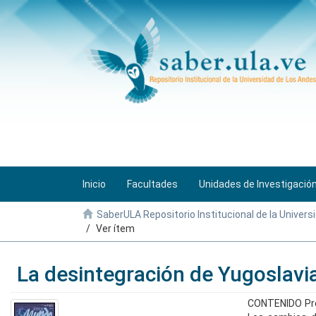
Inicio
Facultades
Unidades de Investigació
SaberULA Repositorio Institucional de la Univers
Ver ítem
La desintegración de Yugoslavi
CONTENIDO Pres