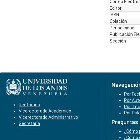
Correo Electró
Editor
ISSN
Colación
Periodicidad
Publicación El
Sección
Navegació
Por Fec
Por Aut
Rectorado
Por Tít
Vicerectorado Académico
Por Pal
Vicerectorado Administrativo
Preguntas
Secretaría
¿Cómo p
¿Cómo e