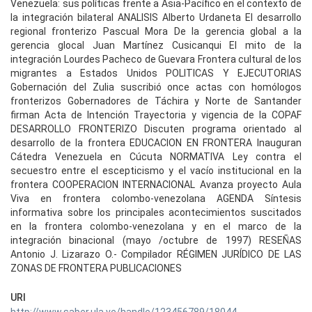
Venezuela: sus políticas frente a Asia-Pacífico en el contexto de
la integración bilateral ANALISIS Alberto Urdaneta El desarrollo
regional fronterizo Pascual Mora De la gerencia global a la
gerencia glocal Juan Martínez Cusicanqui El mito de la
integración Lourdes Pacheco de Guevara Frontera cultural de los
migrantes a Estados Unidos POLITICAS Y EJECUTORIAS
Gobernación del Zulia suscribió once actas con homólogos
fronterizos Gobernadores de Táchira y Norte de Santander
firman Acta de Intención Trayectoria y vigencia de la COPAF
DESARROLLO FRONTERIZO Discuten programa orientado al
desarrollo de la frontera EDUCACION EN FRONTERA Inauguran
Cátedra Venezuela en Cúcuta NORMATIVA Ley contra el
secuestro entre el escepticismo y el vacío institucional en la
frontera COOPERACION INTERNACIONAL Avanza proyecto Aula
Viva en frontera colombo-venezolana AGENDA Síntesis
informativa sobre los principales acontecimientos suscitados
en la frontera colombo-venezolana y en el marco de la
integración binacional (mayo /octubre de 1997) RESEÑAS
Antonio J. Lizarazo O.- Compilador RÉGIMEN JURÍDICO DE LAS
ZONAS DE FRONTERA PUBLICACIONES
URI