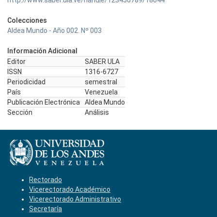
http://www.saber.ula.ve/handle/123456789/18044
Colecciones
Aldea Mundo - Año 002. Nº 003
Información Adicional
Editor
SABER ULA
ISSN
1316-6727
Periodicidad
semestral
País
Venezuela
Publicación Electrónica
Aldea Mundo
Sección
Análisis
Rectorado
Vicerectorado Académico
Vicerectorado Administrativo
Secretaría