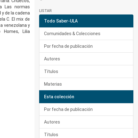
taria. Chuecos,
osa Las normas
LISTAR
l y de la cadena
la C. El mix de
Todo Saber-ULA
ica venezolana y
 Homes, Lilia
Comunidades & Colecciones
Por fecha de publicación
Autores
Títulos
Materias
Esta colección
Por fecha de publicación
Autores
Títulos