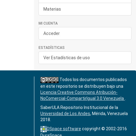
Materias
MI CUENTA
Acceder
ESTADÍSTICAS
Ver Estadísticas de uso
Todos los documentos publicados
en este repositorio se distribuyen bajo una
Licencia Creative Commons Atribución-
NoComercial-CompartirIgual 3.0 Venezuela
.
SaberULA Repositorio Institucional de la
Universidad de Los Andes
, Mérida, Venezuela
2018.
DSpace software
copyright © 2002-2016
DuraSpace
.