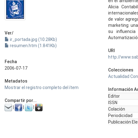
en el ambiente
Alicia Contab
internacionales
de valor agreg
marketing: una 
su influenci
Ver/
Automatización
ir_portada.jpg (10.28Kb)
resumen.htm (1.841Kb)
URI
http://www.sa
Fecha
2006-07-17
Colecciones
Actualidad Con
Metadatos
Mostrar el registro completo del ítem
Información Ad
Editor
Compartir por...
ISSN
|
|
|
Colación
Periodicidad
Publicación El