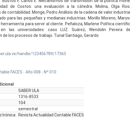
. Bustos F, Carlos E. Mecanismos de transmisión de la política mone
ilidad de Costos: una evaluación a la cátedra. Molina, Olga R
 de contabilidad. Monge, Pedro Análisis de la cadena de valor industria
ado para las pequeñas y medianas industrias. Morillo Moreno, Maryse
herramienta para servir al cliente. Peñaloza, Marlene Política científ
a en las universidades: caso LUZ. Suárez, Wendolin Pereira de
 de los procesos de trabajo. Tunal Santiago, Gerardo
ber.ula.ve/handle/123456789/17365
table FACES - Año 008 - Nº 010
icional
SABER ULA
1316-8533
104
semestral
ectrónica
Revista Actualidad Contable FACES