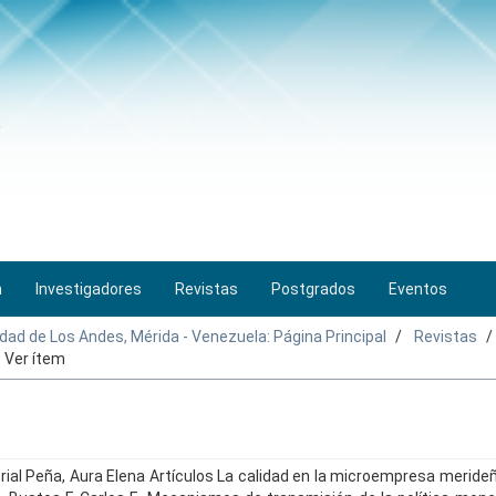
n
Investigadores
Revistas
Postgrados
Eventos
idad de Los Andes, Mérida - Venezuela: Página Principal
Revistas
Ver ítem
ial Peña, Aura Elena Artículos La calidad en la microempresa meride