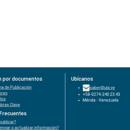
n por documentos
Ubícanos
ha de Publicación
saber@ula.ve
ores
+58-0274-240.23.43
ulos
Mérida - Venezuela
abras Clave
 Frecuentes
ublicar?
nviar o actualizar información?