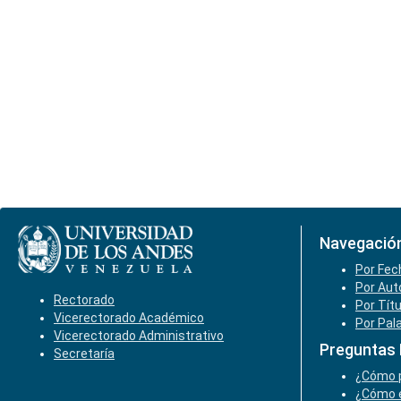
Navegació
Por Fec
Por Aut
Rectorado
Por Tít
Vicerectorado Académico
Por Pal
Vicerectorado Administrativo
Preguntas
Secretaría
¿Cómo p
¿Cómo e