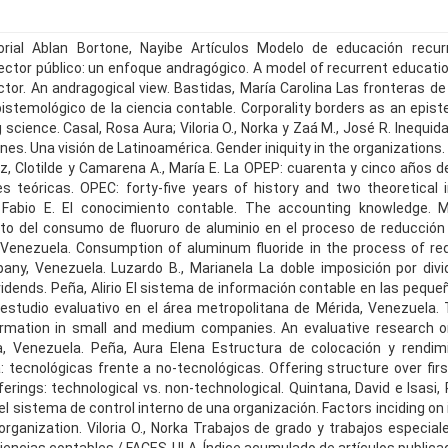
rial Ablan Bortone, Nayibe Artículos Modelo de educación recur
ector público: un enfoque andragógico. A model of recurrent educat
ctor. An andragogical view. Bastidas, María Carolina Las fronteras de 
stemológico de la ciencia contable. Corporality borders as an episte
science. Casal, Rosa Aura; Viloria O., Norka y Zaá M., José R. Inequi
nes. Una visión de Latinoamérica. Gender iniquity in the organizations
z, Clotilde y Camarena A., María E. La OPEP: cuarenta y cinco años de
es teóricas. OPEC: forty-five years of history and two theoretical i
 Fabio E. El conocimiento contable. The accounting knowledge. 
o del consumo de fluoruro de aluminio en el proceso de reducción
Venezuela. Consumption of aluminum fluoride in the process of red
ny, Venezuela. Luzardo B., Marianela La doble imposición por divi
ividends. Peña, Alirio El sistema de información contable en las pequ
estudio evaluativo en el área metropolitana de Mérida, Venezuela.
ormation in small and medium companies. An evaluative research o
, Venezuela. Peña, Aura Elena Estructura de colocación y rendimi
a: tecnológicas frente a no-tecnológicas. Offering structure over firs
offerings: technological vs. non-technological. Quintana, David e Isasi
el sistema de control interno de una organización. Factors inciding on 
rganization. Viloria O., Norka Trabajos de grado y trabajos especial