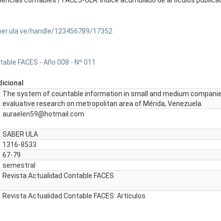
iencias contables / FACES-ULA. Índice acumulado de artículos public
ber.ula.ve/handle/123456789/17352
table FACES - Año 008 - Nº 011
icional
The system of countable information in small and medium companie
evaluative research on metropolitan area of Mérida, Venezuela.
auraelen59@hotmail.com
SABER ULA
1316-8533
67-79
semestral
Revista Actualidad Contable FACES
Revista Actualidad Contable FACES: Artículos