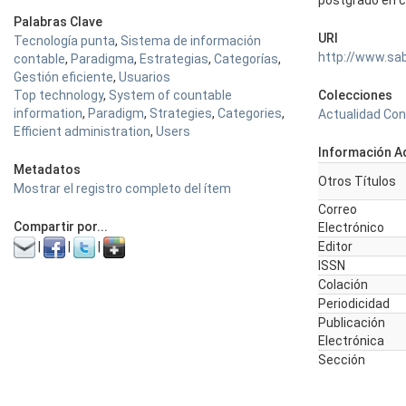
postgrado en c
Palabras Clave
URI
Tecnología punta
,
Sistema de información
http://www.sa
contable
,
Paradigma
,
Estrategias
,
Categorías
,
Gestión eficiente
,
Usuarios
Top technology
,
System of countable
Colecciones
information
,
Paradigm
,
Strategies
,
Categories
,
Actualidad Con
Efficient administration
,
Users
Información Ad
Metadatos
Otros Títulos
Mostrar el registro completo del ítem
Correo
Compartir por...
Electrónico
|
|
|
Editor
ISSN
Colación
Periodicidad
Publicación
Electrónica
Sección