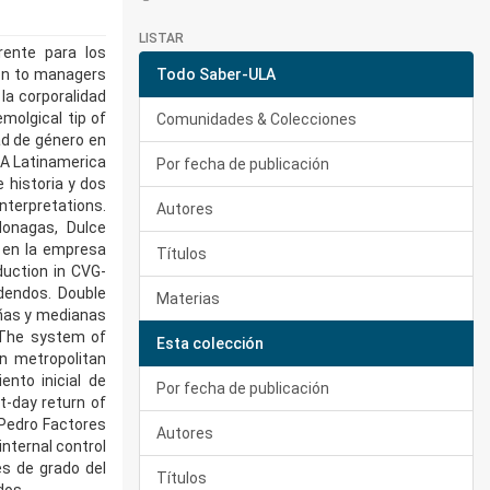
LISTAR
rente para los
ion to managers
Todo Saber-ULA
la corporalidad
molgical tip of
Comunidades & Colecciones
dad de género en
. A Latinamerica
Por fecha de publicación
 historia y dos
nterpretations.
Autores
Monagas, Dulce
 en la empresa
Títulos
uction in CVG-
dendos. Double
Materias
eñas y medianas
 The system of
Esta colección
n metropolitan
ento inicial de
Por fecha de publicación
t-day return of
, Pedro Factores
Autores
internal control
es de grado del
Títulos