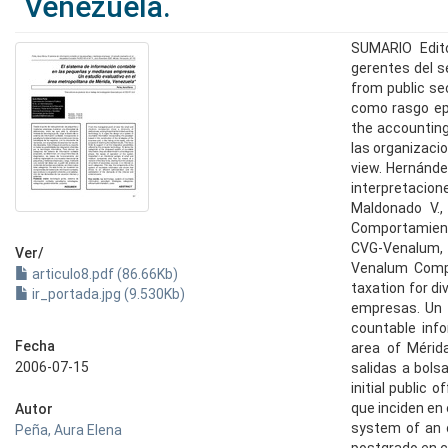
Venezuela.
SUMARIO Edito
gerentes del s
from public se
como rasgo epi
the accounting 
las organizacio
view. Hernánde
interpretacion
Maldonado V.,
Comportamient
CVG-Venalum, 
Ver/
Venalum Compa
articulo8.pdf (86.66Kb)
taxation for d
ir_portada.jpg (9.530Kb)
empresas. Un 
countable inf
Fecha
area of Mérida
2006-07-15
salidas a bols
initial public 
que inciden en 
Autor
system of an o
Peña, Aura Elena