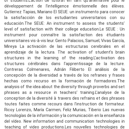
of students.L’action de tutorat en tant qu’alternative pour le
développement de l’intelligence émotionnelle des élèves.
Gutíerrez Tapias, Mariano El SEUE: un instrumento para conocer
la satisfacción de los estudiantes universitarios con su
educación.The SEUE: An instrument to assess the students’
level of satisfaction with their college education.Le SEUE : Un
instrument pour connaître la satisfaction des étudiants
universitaires vis-à-vis leur. Gento Palacios, Samuel; Vivas García,
Mireya La activación de las estructuras cerebrales en el
aprendizaje de la lectura. The activation of student’s brain
structures in the learning of the reading.L’activation des
structures cérébrales dans l’apprentissage de la lecture.
Contreras Colmenares, Adrián Filiberto El análisis de la
concepción de la diversidad a través de los refranes y frases
hechas como recurso en la formación de formadores.The
analysis of the idea about the diversity through proverbs and set
phrases as a resource in teachers’ training.L’analyse de la
conception de la diversité à travers des refrains et des phrases
toutes faites comme recours dans l’instruction de formateur.
Ricoy Lorenzo, María Carmen; Feliz Murias, Tiberio Las nuevas
tecnologías de la información y la comunicación en la enseñanza
del vídeo. New information and communication technologies in
teaching of video productions.Les nouvelles technologies de