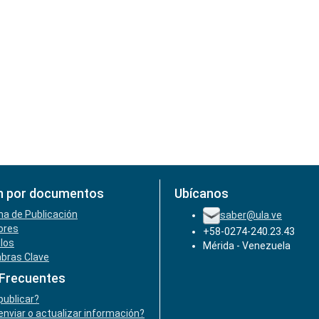
n por documentos
Ubícanos
ha de Publicación
saber@ula.ve
ores
+58-0274-240.23.43
ulos
Mérida - Venezuela
abras Clave
 Frecuentes
ublicar?
nviar o actualizar información?