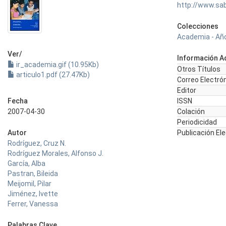
http://www.sa
Colecciones
Academia - Año
Ver/
Información Ad
ir_academia.gif (10.95Kb)
Otros Títulos
articulo1.pdf (27.47Kb)
Correo Electró
Editor
Fecha
ISSN
2007-04-30
Colación
Periodicidad
Autor
Publicación El
Rodríguez, Cruz N.
Rodríguez Morales, Alfonso J.
García, Alba
Pastran, Bileida
Meijomil, Pilar
Jiménez, Ivette
Ferrer, Vanessa
Palabras Clave