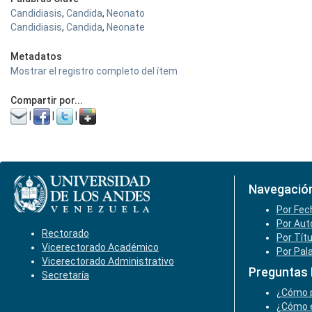
Candidiasis
,
Candida
,
Neonato
Candidiasis
,
Candida
,
Neonate
Metadatos
Mostrar el registro completo del ítem
Compartir por...
|
|
|
Navegació
Por Fec
Por Aut
Rectorado
Por Tít
Vicerectorado Académico
Por Pal
Vicerectorado Administrativo
Preguntas
Secretaría
¿Cómo p
¿Cómo e