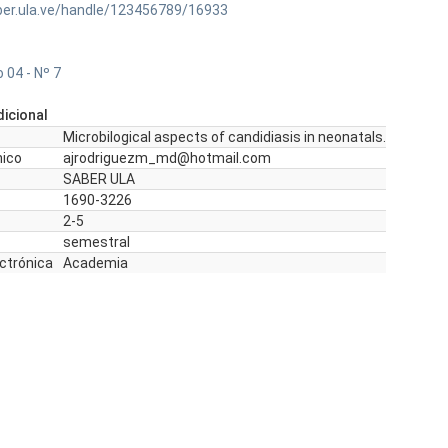
ber.ula.ve/handle/123456789/16933
 04 - Nº 7
icional
Microbilogical aspects of candidiasis in neonatals.
nico
ajrodriguezm_md@hotmail.com
SABER ULA
1690-3226
2-5
semestral
ectrónica
Academia