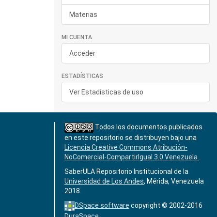
Materias
MI CUENTA
Acceder
ESTADÍSTICAS
Ver Estadísticas de uso
Todos los documentos publicados
en este repositorio se distribuyen bajo una
Licencia Creative Commons Atribución-
NoComercial-CompartirIgual 3.0 Venezuela
.
SaberULA Repositorio Institucional de la
Universidad de Los Andes
, Mérida, Venezuela
2018.
DSpace software
copyright © 2002-2016
DuraSpace
.