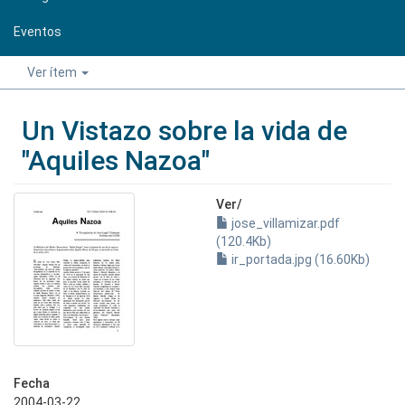
Eventos
Ver ítem
Un Vistazo sobre la vida de
"Aquiles Nazoa"
Ver/
jose_villamizar.pdf
(120.4Kb)
ir_portada.jpg (16.60Kb)
Fecha
2004-03-22