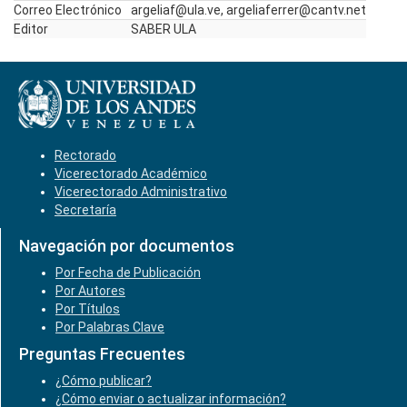
Correo Electrónico
argeliaf@ula.ve, argeliaferrer@cantv.net
Editor
SABER ULA
Rectorado
Vicerectorado Académico
Vicerectorado Administrativo
Secretaría
Navegación por documentos
Por Fecha de Publicación
Por Autores
Por Títulos
Por Palabras Clave
Preguntas Frecuentes
¿Cómo publicar?
¿Cómo enviar o actualizar información?