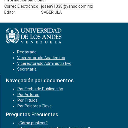
Información Adicional
Correo Electrónico
josea91038@yahoo.com.mx
Editor
SABER ULA
Rectorado
Vicerectorado Académico
Vicerectorado Administrativo
Secretaría
Navegación por documentos
Por Fecha de Publicación
Por Autores
Por Títulos
Por Palabras Clave
Preguntas Frecuentes
¿Cómo publicar?