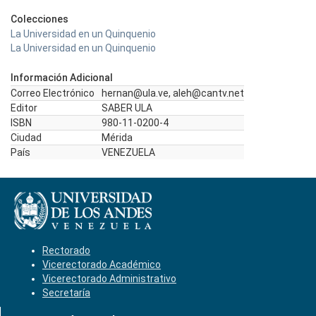
Colecciones
La Universidad en un Quinquenio
La Universidad en un Quinquenio
Información Adicional
Correo Electrónico
hernan@ula.ve, aleh@cantv.net
Editor
SABER ULA
ISBN
980-11-0200-4
Ciudad
Mérida
País
VENEZUELA
Rectorado
Vicerectorado Académico
Vicerectorado Administrativo
Secretaría