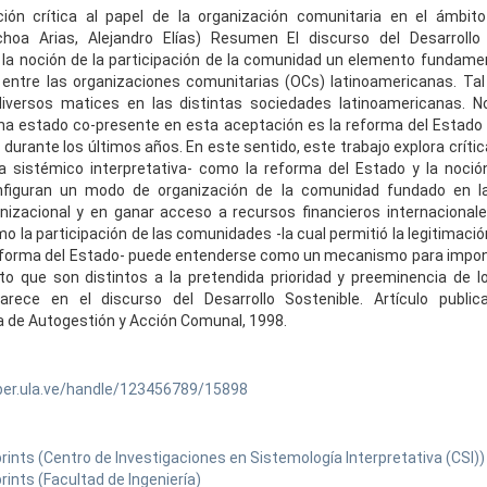
ión crítica al papel de la organización comunitaria en el ámbito 
choa Arias, Alejandro Elías) Resumen El discurso del Desarrollo
la noción de la participación de la comunidad un elemento fundamen
entre las organizaciones comunitarias (OCs) latinoamericanas. Ta
diversos matices en las distintas sociedades latinoamericanas. N
ha estado co-presente en esta aceptación es la reforma del Estado
 durante los últimos años. En este sentido, este trabajo explora crít
 sistémico interpretativa- como la reforma del Estado y la noció
nfiguran un modo de organización de la comunidad fundado en 
anizacional y en ganar acceso a recursos financieros internacional
 la participación de las comunidades -la cual permitió la legitimación
reforma del Estado- puede entenderse como un mecanismo para impon
 que son distintos a la pretendida prioridad y preeminencia de lo
arece en el discurso del Desarrollo Sostenible. Artículo public
 de Autogestión y Acción Comunal, 1998.
ber.ula.ve/handle/123456789/15898
prints (Centro de Investigaciones en Sistemología Interpretativa (CSI))
prints (Facultad de Ingeniería)