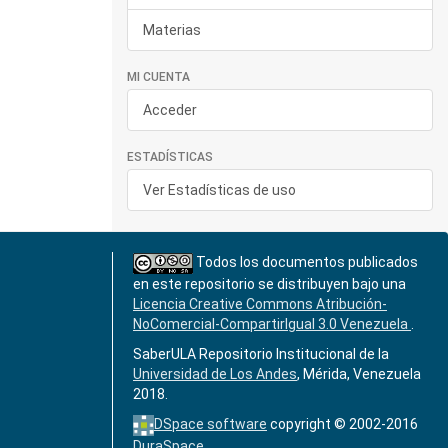
Materias
MI CUENTA
Acceder
ESTADÍSTICAS
Ver Estadísticas de uso
Todos los documentos publicados
en este repositorio se distribuyen bajo una
Licencia Creative Commons Atribución-
NoComercial-CompartirIgual 3.0 Venezuela
.
SaberULA Repositorio Institucional de la
Universidad de Los Andes
, Mérida, Venezuela
2018.
DSpace software
copyright © 2002-2016
DuraSpace
.