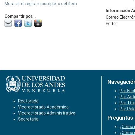
Mostrar el registro completo del ítem
Información Ad
Compartir por...
Correo Electró
|
|
|
Editor
Navegació
Por Fec
Por Aut
Rectorado
Por Tít
Vicerectorado Académico
Por Pal
Vicerectorado Administrativo
Preguntas
Secretaría
¿Cómo p
¿Cómo e