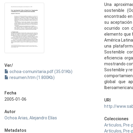
Una aproximac
sostenible (O
encontrado en 
su aceptación 
ocurrido con 
elemento que 
América Latina
una plataforma
Sostenible co
eficiencia org
mostrando como
Ver/
Sostenible y 
ochoa-comunitaria.pdf (35.01Kb)
comportamiento
resumen.htm (1.800Kb)
global que ap
Iberoamericana
Fecha
2005-01-06
URI
http://www.sa
Autor
Ochoa Arias, Alejandro Elías
Colecciones
Articulos, Pre-
Metadatos
Artículos, Pre-