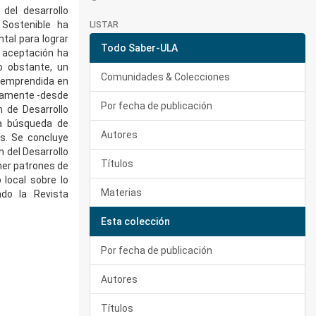
del desarrollo
 Sostenible ha
LISTAR
tal para lograr
Todo Saber-ULA
l aceptación ha
o obstante, un
Comunidades & Colecciones
 emprendida en
icamente -desde
Por fecha de publicación
n de Desarrollo
la búsqueda de
Autores
es. Se concluye
 del Desarrollo
Títulos
er patrones de
 local sobre lo
Materias
ado la Revista
Esta colección
Por fecha de publicación
Autores
Títulos