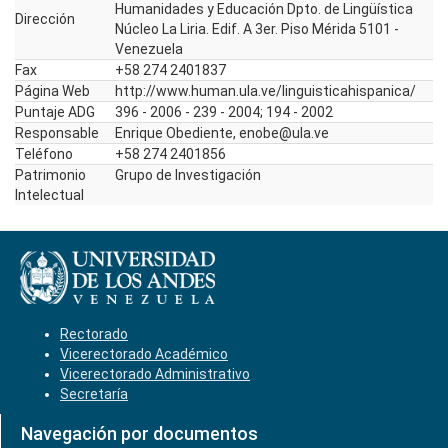
Humanidades y Educación Dpto. de Lingüística
Dirección
Núcleo La Liria. Edif. A 3er. Piso Mérida 5101 -
Venezuela
Fax
+58 274 2401837
Página Web
http://www.human.ula.ve/linguisticahispanica/
Puntaje ADG
396 - 2006 - 239 - 2004; 194 - 2002
Responsable
Enrique Obediente, enobe@ula.ve
Teléfono
+58 274 2401856
Patrimonio
Grupo de Investigación
Intelectual
Rectorado
Vicerectorado Académico
Vicerectorado Administrativo
Secretaría
Navegación por documentos