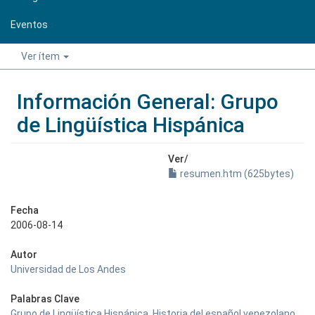
Eventos
Ver ítem
Información General: Grupo
de Lingüística Hispánica
Ver/
resumen.htm (625bytes)
Fecha
2006-08-14
Autor
Universidad de Los Andes
Palabras Clave
Grupo de Lingüística Hispánica
,
Historia del español venezolano
,