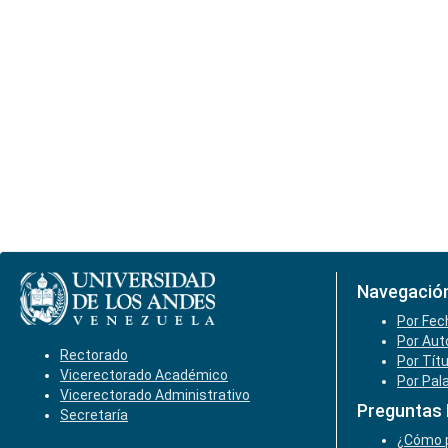
Navegació
Por Fec
Por Aut
Rectorado
Por Tít
Vicerectorado Académico
Por Pal
Vicerectorado Administrativo
Preguntas
Secretaría
¿Cómo p