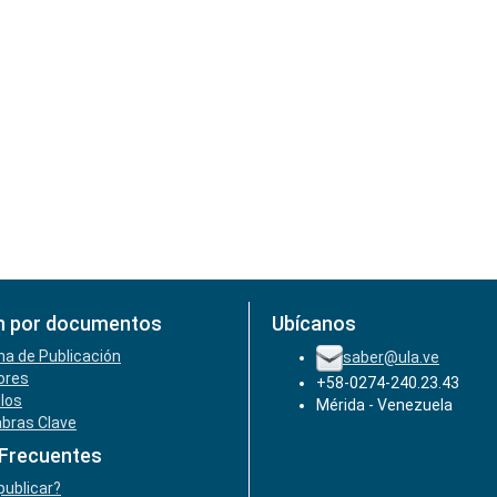
n por documentos
Ubícanos
ha de Publicación
saber@ula.ve
ores
+58-0274-240.23.43
ulos
Mérida - Venezuela
abras Clave
 Frecuentes
ublicar?