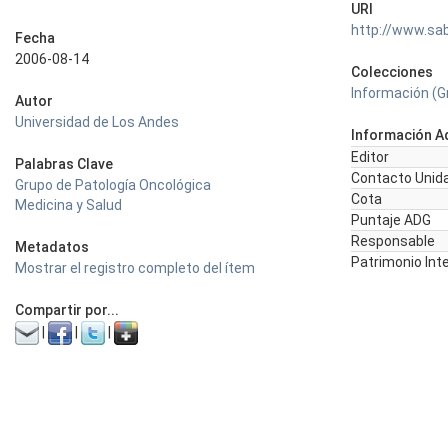
URI
http://www.sa
Fecha
2006-08-14
Colecciones
Información (G
Autor
Universidad de Los Andes
Información Ad
Editor
Palabras Clave
Contacto Unida
Grupo de Patología Oncológica
Cota
Medicina y Salud
Puntaje ADG
Responsable
Metadatos
Patrimonio Int
Mostrar el registro completo del ítem
Compartir por...
|
|
|