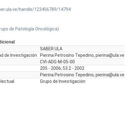
ber.ula.ve/handle/123456789/14794
rupo de Patología Oncológica)
icional
SABER ULA
d de Investigación
Pierina Petrosino Tepedino, pierina@ula.ve
CVI-ADG-M-05-00
205 - 2006; 53.2 - 2002
Pierina Petrosino Tepedino, pierina@ula.ve
electual
Grupo de Investigación