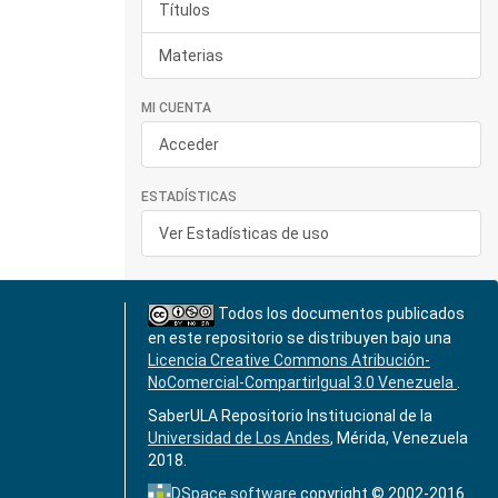
Títulos
Materias
MI CUENTA
Acceder
ESTADÍSTICAS
Ver Estadísticas de uso
Todos los documentos publicados
en este repositorio se distribuyen bajo una
Licencia Creative Commons Atribución-
NoComercial-CompartirIgual 3.0 Venezuela
.
SaberULA Repositorio Institucional de la
Universidad de Los Andes
, Mérida, Venezuela
2018.
DSpace software
copyright © 2002-2016