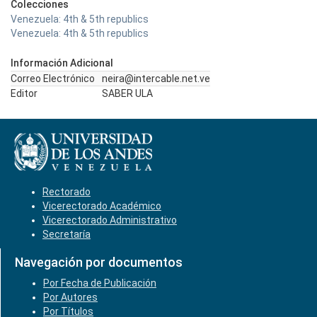
Colecciones
Venezuela: 4th & 5th republics
Venezuela: 4th & 5th republics
Información Adicional
Correo Electrónico
neira@intercable.net.ve
Editor
SABER ULA
Rectorado
Vicerectorado Académico
Vicerectorado Administrativo
Secretaría
Navegación por documentos
Por Fecha de Publicación
Por Autores
Por Títulos