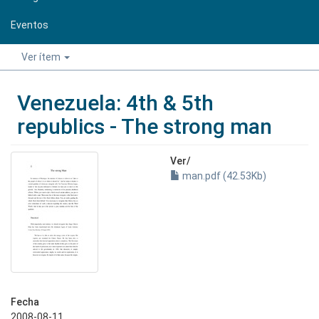
Eventos
Ver ítem
Venezuela: 4th & 5th
republics - The strong man
Ver/
man.pdf (42.53Kb)
Fecha
2008-08-11