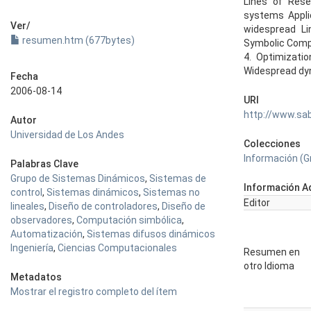
Lines of Rese
systems Applic
Ver/
widespread Lin
resumen.htm (677bytes)
Symbolic Compu
4. Optimizati
Widespread dy
Fecha
2006-08-14
URI
http://www.sa
Autor
Universidad de Los Andes
Colecciones
Información (
Palabras Clave
Grupo de Sistemas Dinámicos
,
Sistemas de
Información Ad
control
,
Sistemas dinámicos
,
Sistemas no
Editor
lineales
,
Diseño de controladores
,
Diseño de
observadores
,
Computación simbólica
,
Automatización
,
Sistemas difusos dinámicos
Ingeniería
,
Ciencias Computacionales
Resumen en
otro Idioma
Metadatos
Mostrar el registro completo del ítem