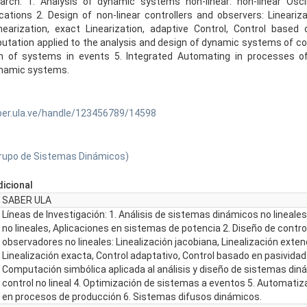
arch: 1. Analysis of dynamic systems non-linear: non-linear Oscil
ations 2. Design of non-linear controllers and observers: Lineariza
earization, exact Linearization, adaptive Control, Control based 
tation applied to the analysis and design of dynamic systems of con
on of systems in events 5. Integrated Automating in processes of
namic systems.
ber.ula.ve/handle/123456789/14598
Grupo de Sistemas Dinámicos)
icional
SABER ULA
Líneas de Investigación: 1. Análisis de sistemas dinámicos no lineales
no lineales, Aplicaciones en sistemas de potencia 2. Diseño de contro
observadores no lineales: Linealización jacobiana, Linealización exten
Linealización exacta, Control adaptativo, Control basado en pasividad
Computación simbólica aplicada al análisis y diseño de sistemas din
control no lineal 4. Optimización de sistemas a eventos 5. Automatiz
en procesos de producción 6. Sistemas difusos dinámicos.