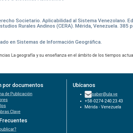
erecho Societario. Aplicabilidad al Sistema Venezolano. Ed
Estudios Rurales Andinos (CERA). Mérida, Venezuela. 385 p
entado en Sistemas de Información Geográfica.
as La geografía y su enseñanza en el ámbito de los tiempos actuale
n por documentos
Ubícanos
ha de Publicación
saber@ula.ve
ores
+58-0274-240.23.43
ulos
Mérida - Venezuela
abras Clave
 Frecuentes
ublicar?