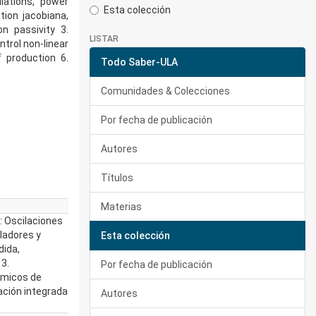
lations, power
Esta colección
tion jacobiana,
on passivity 3.
LISTAR
trol non-linear
 production 6.
Todo Saber-ULA
Comunidades & Colecciones
Por fecha de publicación
Autores
Títulos
Materias
: Oscilaciones
ladores y
Esta colección
dida,
 3.
Por fecha de publicación
ámicos de
ación integrada
Autores