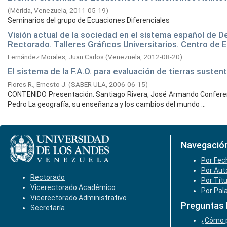
(
Mérida, Venezuela,
2011-05-19
)
Seminarios del grupo de Ecuaciones Diferenciales
Visión actual de la sociedad en el sistema español de D
Rectorado. Talleres Gráficos Universitarios. Centro de 
Fernández Morales, Juan Carlos
(
Venezuela,
2012-08-20
)
El sistema de la F.A.O. para evaluación de tierras sust
Flores R., Ernesto J.
(
SABER ULA,
2006-06-15
)
CONTENIDO Presentación. Santiago Rivera, José Armando Conferenci
Pedro La geografía, su enseñanza y los cambios del mundo ...
Navegació
Por Fec
Por Aut
Rectorado
Por Tít
Vicerectorado Académico
Por Pal
Vicerectorado Administrativo
Preguntas
Secretaría
¿Cómo p