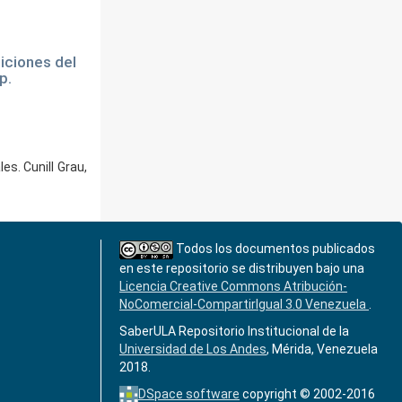
iciones del
p.
s. Cunill Grau,
Todos los documentos publicados
en este repositorio se distribuyen bajo una
Licencia Creative Commons Atribución-
NoComercial-CompartirIgual 3.0 Venezuela
.
SaberULA Repositorio Institucional de la
Universidad de Los Andes
, Mérida, Venezuela
2018.
DSpace software
copyright © 2002-2016