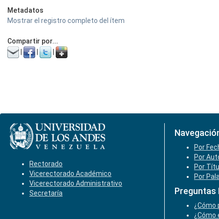
Metadatos
Mostrar el registro completo del ítem
Compartir por...
|
|
|
Navegació
Por Fec
Por Aut
Rectorado
Por Tít
Vicerectorado Académico
Por Pal
Vicerectorado Administrativo
Preguntas
Secretaría
¿Cómo p
¿Cómo e