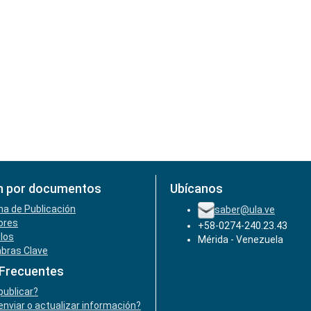
n por documentos
Ubícanos
ha de Publicación
saber@ula.ve
ores
+58-0274-240.23.43
ulos
Mérida - Venezuela
abras Clave
 Frecuentes
ublicar?
nviar o actualizar información?