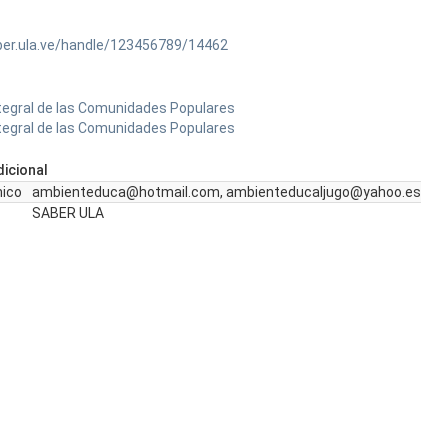
ber.ula.ve/handle/123456789/14462
Integral de las Comunidades Populares
Integral de las Comunidades Populares
icional
nico
ambienteduca@hotmail.com, ambienteducaljugo@yahoo.es
SABER ULA