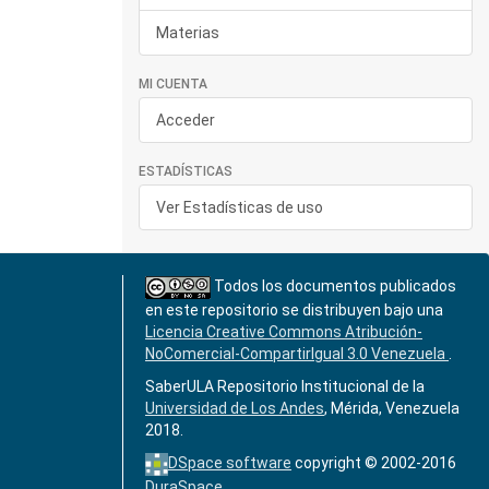
Materias
MI CUENTA
Acceder
ESTADÍSTICAS
Ver Estadísticas de uso
Todos los documentos publicados
en este repositorio se distribuyen bajo una
Licencia Creative Commons Atribución-
NoComercial-CompartirIgual 3.0 Venezuela
.
SaberULA Repositorio Institucional de la
Universidad de Los Andes
, Mérida, Venezuela
2018.
DSpace software
copyright © 2002-2016
DuraSpace
.