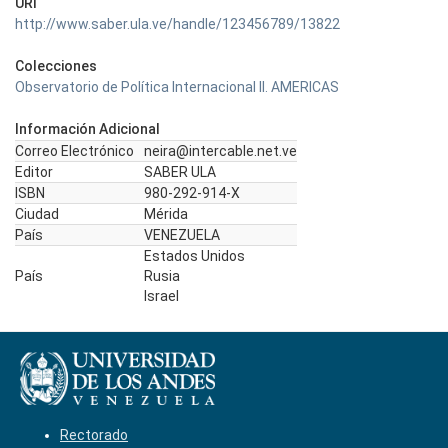
URI
http://www.saber.ula.ve/handle/123456789/13822
Colecciones
Observatorio de Política Internacional II. AMERICAS
Información Adicional
Correo Electrónico
neira@intercable.net.ve
Editor
SABER ULA
ISBN
980-292-914-X
Ciudad
Mérida
País
VENEZUELA
Estados Unidos
País
Rusia
Israel
Rectorado