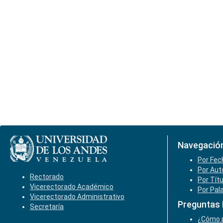
Navegació
Por Fec
Por Aut
Rectorado
Por Tít
Vicerectorado Académico
Por Pal
Vicerectorado Administrativo
Preguntas
Secretaría
¿Cómo p