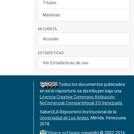
Títulos
Materias
MI CUENTA
Acceder
ESTADÍSTICAS
Ver Estadísticas de uso
Todos los documentos publicados
en este repositorio se distribuyen bajo una
Licencia Creative Commons Atribución-
NoComercial-CompartirIgual 3.0 Venezuela
.
SaberULA Repositorio Institucional de la
Universidad de Los Andes
, Mérida, Venezuela
2018.
DSpace software
copyright © 2002-2016