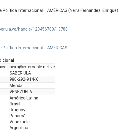
 Política Internacional II. AMÉRICAS (Neira Fernández, Enrique)
ber.ula.ve/handle/123456789/13788
 Política Internacional II. AMERICAS
icional
nico
neira@intercable.net.ve
SABER ULA
980-292-914-X
Mérida
VENEZUELA
América Latina
Brasil
Uruguay
Panamá
Venezuela
Argentina