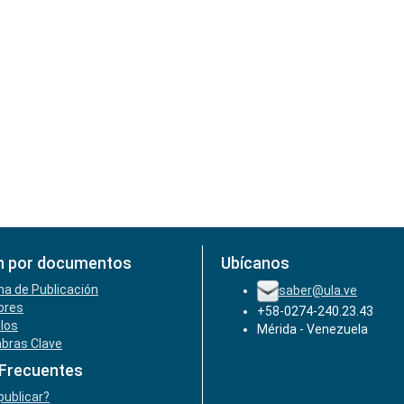
n por documentos
Ubícanos
ha de Publicación
saber@ula.ve
ores
+58-0274-240.23.43
ulos
Mérida - Venezuela
abras Clave
 Frecuentes
ublicar?