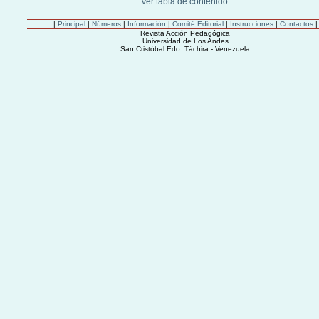
:: Ver tabla de contenido ::
|
Principal
|
Números
|
Información
|
Comité Editorial
|
Instrucciones
|
Contactos
|
Revista Acción Pedagógica
Universidad de Los Andes
San Cristóbal Edo. Táchira - Venezuela