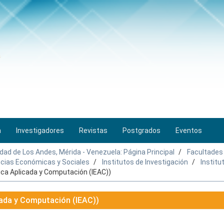
n
Investigadores
Revistas
Postgrados
Eventos
idad de Los Andes, Mérida - Venezuela: Página Principal
Facultades
encias Económicas y Sociales
Institutos de Investigación
Institu
ica Aplicada y Computación (IEAC))
cada y Computación (IEAC))