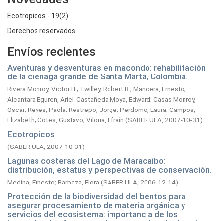
Ecotropicos - 19(2)
Derechos reservados
Envíos recientes
Aventuras y desventuras en macondo: rehabilitación
de la ciénaga grande de Santa Marta, Colombia.
Rivera Monroy, Victor H.
;
Twilley, Robert R.
;
Mancera, Ernesto
;
Alcantara Eguren, Ariel
;
Castañeda Moya, Edward
;
Casas Monroy,
Oscar
;
Reyes, Paola
;
Restrepo, Jorge
;
Perdomo, Laura
;
Campos,
Elizabeth
;
Cotes, Gustavo
;
Viloria, Efraín
(
SABER ULA,
2007-10-31
)
Ecotropicos
(
SABER ULA,
2007-10-31
)
Lagunas costeras del Lago de Maracaibo:
distribución, estatus y perspectivas de conservación.
Medina, Ernesto
;
Barboza, Flora
(
SABER ULA,
2006-12-14
)
Protección de la biodiversidad del bentos para
asegurar procesamiento de materia orgánica y
servicios del ecosistema: importancia de los