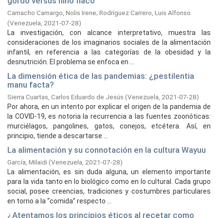
gordo versus niño flaco
Camacho Camargo, Nolis Irene
;
Rodríguez Carrero, Luis Alfonso
(
Venezuela,
2021-07-28
)
La investigación, con alcance interpretativo, muestra las
consideraciones de los imaginarios sociales de la alimentación
infantil, en referencia a las categorías de la obesidad y la
desnutrición. El problema se enfoca en ...
La dimensión ética de las pandemias: ¿pestilentia
manu facta?
Sierra Cuartas, Carlos Eduardo de Jesús
(
Venezuela,
2021-07-28
)
Por ahora, en un intento por explicar el origen de la pandemia de
la COVID-19, es notoria la recurrencia a las fuentes zoonóticas:
murciélagos, pangolines, gatos, conejos, etcétera. Así, en
principio, tiende a descartarse ...
La alimentación y su connotación en la cultura Wayuu
García, Milaidi
(
Venezuela,
2021-07-28
)
La alimentación, es sin duda alguna, un elemento importante
para la vida tanto en lo biológico como en lo cultural. Cada grupo
social, posee creencias, tradiciones y costumbres particulares
en torno a la “comida” respecto ...
¿Atentamos los principios éticos al recetar como