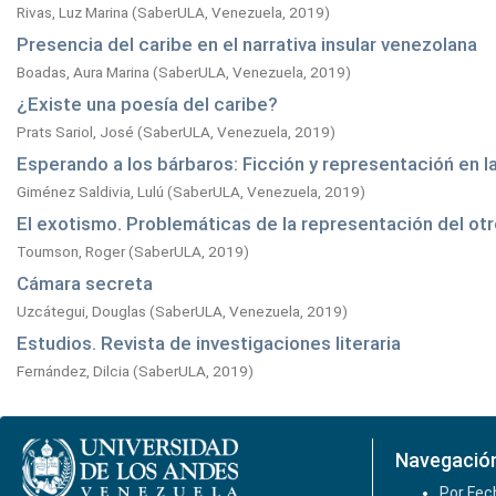
Rivas, Luz Marina
(
SaberULA, Venezuela,
2019
)
Presencia del caribe en el narrativa insular venezolana
Boadas, Aura Marina
(
SaberULA, Venezuela,
2019
)
¿Existe una poesía del caribe?
Prats Sariol, José
(
SaberULA, Venezuela,
2019
)
Esperando a los bárbaros: Ficción y representacióń en la
Giménez Saldivia, Lulú
(
SaberULA, Venezuela,
2019
)
El exotismo. Problemáticas de la representación del otr
Toumson, Roger
(
SaberULA,
2019
)
Cámara secreta
Uzcátegui, Douglas
(
SaberULA, Venezuela,
2019
)
Estudios. Revista de investigaciones literaria
Fernández, Dilcia
(
SaberULA,
2019
)
Navegació
Por Fec