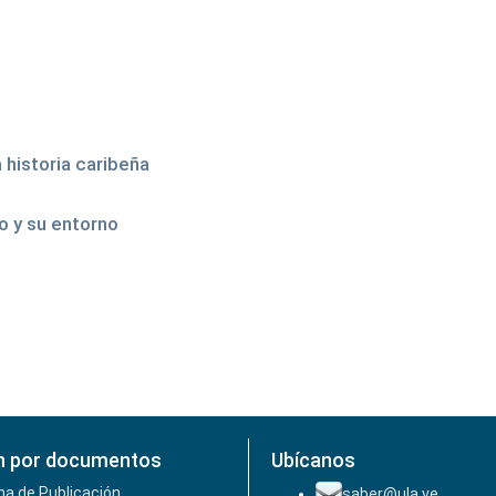
 historia caribeña
o y su entorno
n por documentos
Ubícanos
ha de Publicación
saber@ula.ve