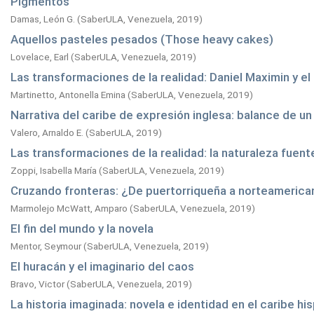
Pigmentos
Damas, León G.
(
SaberULA, Venezuela,
2019
)
Aquellos pasteles pesados (Those heavy cakes)
Lovelace, Earl
(
SaberULA, Venezuela,
2019
)
Las transformaciones de la realidad: Daniel Maximin y el
Martinetto, Antonella Emina
(
SaberULA, Venezuela,
2019
)
Narrativa del caribe de expresión inglesa: balance de u
Valero, Arnaldo E.
(
SaberULA,
2019
)
Las transformaciones de la realidad: la naturaleza fuen
Zoppi, Isabella María
(
SaberULA, Venezuela,
2019
)
Cruzando fronteras: ¿De puertorriqueña a norteamerica
Marmolejo McWatt, Amparo
(
SaberULA, Venezuela,
2019
)
El fin del mundo y la novela
Mentor, Seymour
(
SaberULA, Venezuela,
2019
)
El huracán y el imaginario del caos
Bravo, Victor
(
SaberULA, Venezuela,
2019
)
La historia imaginada: novela e identidad en el caribe hi