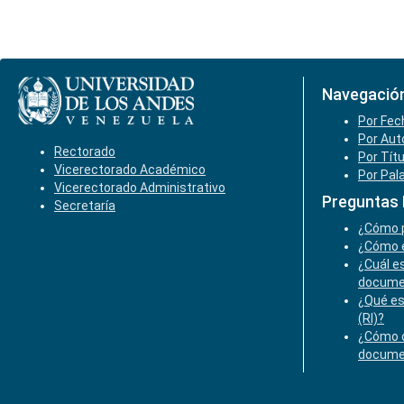
Navegació
Por Fec
Por Aut
Rectorado
Por Tít
Vicerectorado Académico
Por Pal
Vicerectorado Administrativo
Preguntas
Secretaría
¿Cómo p
¿Cómo e
¿Cuál es
docume
¿Qué es
(RI)?
¿Cómo o
docume