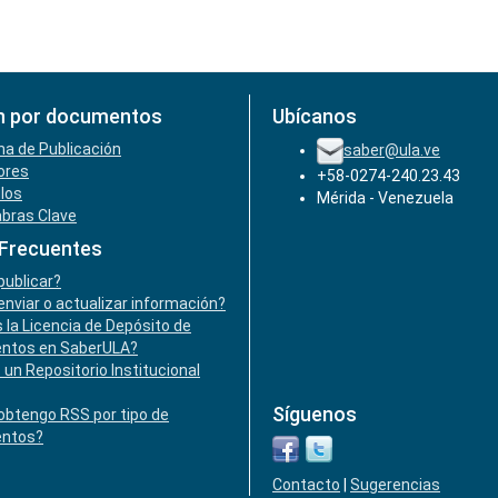
n por documentos
Ubícanos
ha de Publicación
saber@ula.ve
ores
+58-0274-240.23.43
ulos
Mérida - Venezuela
abras Clave
 Frecuentes
ublicar?
nviar o actualizar información?
 la Licencia de Depósito de
ntos en SaberULA?
 un Repositorio Institucional
Síguenos
btengo RSS por tipo de
ntos?
Contacto
|
Sugerencias