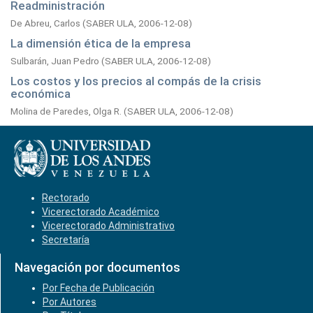
Readministración
De Abreu, Carlos
(
SABER ULA,
2006-12-08
)
La dimensión ética de la empresa
Sulbarán, Juan Pedro
(
SABER ULA,
2006-12-08
)
Los costos y los precios al compás de la crisis
económica
Molina de Paredes, Olga R.
(
SABER ULA,
2006-12-08
)
Rectorado
Vicerectorado Académico
Vicerectorado Administrativo
Secretaría
Navegación por documentos
Por Fecha de Publicación
Por Autores