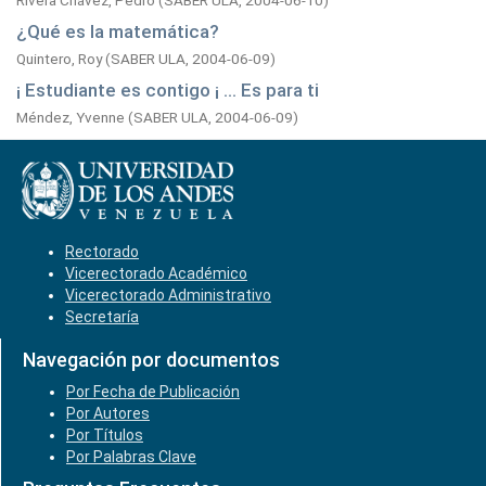
Rivera Chávez, Pedro
(
SABER ULA,
2004-06-10
)
¿Qué es la matemática?
Quintero, Roy
(
SABER ULA,
2004-06-09
)
¡ Estudiante es contigo ¡ ... Es para ti
Méndez, Yvenne
(
SABER ULA,
2004-06-09
)
Rectorado
Vicerectorado Académico
Vicerectorado Administrativo
Secretaría
Navegación por documentos
Por Fecha de Publicación
Por Autores
Por Títulos
Por Palabras Clave