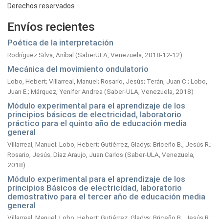
Derechos reservados
Envíos recientes
Poética de la interpretación
Rodríguez Silva, Aníbal
(
SaberULA, Venezuela,
2018-12-12
)
Mecánica del movimiento ondulatorio
Lobo, Hebert
;
Villarreal, Manuel
;
Rosario, Jesús
;
Terán, Juan C.
;
Lobo,
Juan E.
;
Márquez, Yenifer Andrea
(
Saber-ULA, Venezuela,
2018
)
Módulo experimental para el aprendizaje de los
principios básicos de electricidad, laboratorio
práctico para el quinto año de educación media
general
Villarreal, Manuel
;
Lobo, Hebert
;
Gutiérrez, Gladys
;
Briceño B., Jesús R.
;
Rosario, Jesús
;
Díaz Araujo, Juan Carlos
(
Saber-ULA, Venezuela,
2018
)
Módulo experimental para el aprendizaje de los
principios Básicos de electricidad, laboratorio
demostrativo para el tercer año de educación media
general
Villarreal, Manuel
;
Lobo, Hebert
;
Gutiérrez, Gladys
;
Briceño B., Jesús R.
;