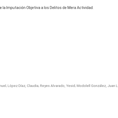
 la Imputación Objetiva a los Delitos de Mera Actividad.
nuel
;
López Díaz, Claudia
;
Reyes Alvarado, Yesid
;
Modolell González, Juan L