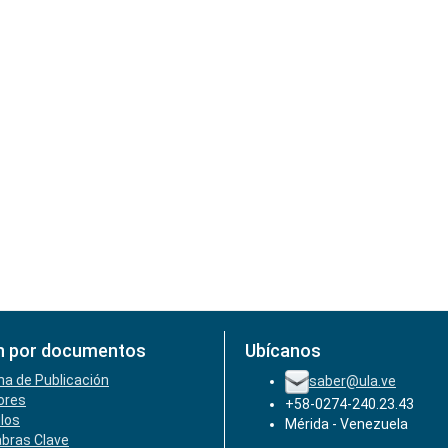
n por documentos
Ubícanos
ha de Publicación
saber@ula.ve
ores
+58-0274-240.23.43
ulos
Mérida - Venezuela
abras Clave