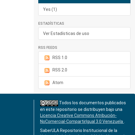
Yes (1)
ESTADÍSTICAS
Ver Estadísticas de uso
RSS FEEDS
RSS 1.0
RSS 2.0
Atom
Todos los documentos publicados
en este repositorio se distribuyen bajo una
Licencia Creative Commons Atribución-
NoComercial-CompartirIgual 3.0 Venezuela
.
SaberULA Repositorio Institucional de la