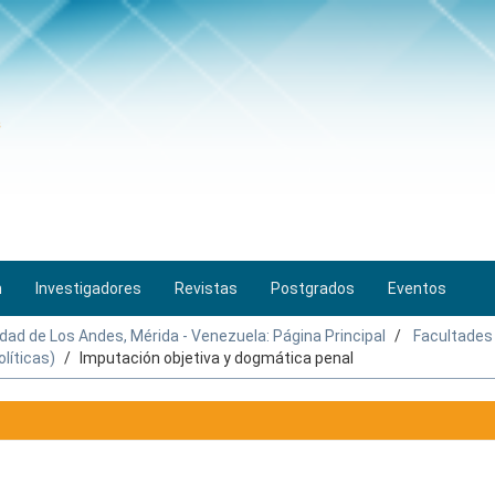
n
Investigadores
Revistas
Postgrados
Eventos
idad de Los Andes, Mérida - Venezuela: Página Principal
Facultades
líticas)
Imputación objetiva y dogmática penal