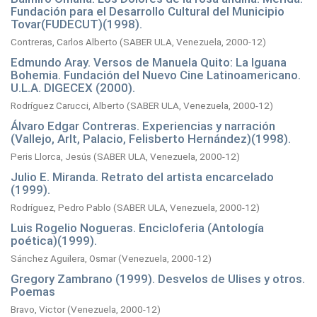
Fundación para el Desarrollo Cultural del Municipio
Tovar(FUDECUT)(1998).
Contreras, Carlos Alberto
(
SABER ULA, Venezuela,
2000-12
)
Edmundo Aray. Versos de Manuela Quito: La Iguana
Bohemia. Fundación del Nuevo Cine Latinoamericano.
U.L.A. DIGECEX (2000).
Rodríguez Carucci, Alberto
(
SABER ULA, Venezuela,
2000-12
)
Álvaro Edgar Contreras. Experiencias y narración
(Vallejo, Arlt, Palacio, Felisberto Hernández)(1998).
Peris Llorca, Jesús
(
SABER ULA, Venezuela,
2000-12
)
Julio E. Miranda. Retrato del artista encarcelado
(1999).
Rodríguez, Pedro Pablo
(
SABER ULA, Venezuela,
2000-12
)
Luis Rogelio Nogueras. Encicloferia (Antología
poética)(1999).
Sánchez Aguilera, Osmar
(
Venezuela,
2000-12
)
Gregory Zambrano (1999). Desvelos de Ulises y otros.
Poemas
Bravo, Victor
(
Venezuela,
2000-12
)