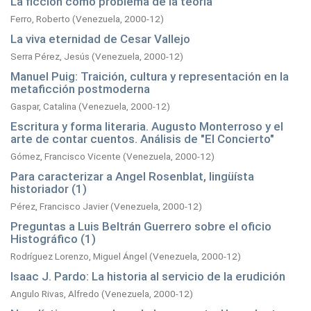
La ficción como problema de la teoría
Ferro, Roberto
(
Venezuela,
2000-12
)
La viva eternidad de Cesar Vallejo
Serra Pérez, Jesús
(
Venezuela,
2000-12
)
Manuel Puig: Traición, cultura y representación en la
metaficción postmoderna
Gaspar, Catalina
(
Venezuela,
2000-12
)
Escritura y forma literaria. Augusto Monterroso y el
arte de contar cuentos. Análisis de "El Concierto"
Gómez, Francisco Vicente
(
Venezuela,
2000-12
)
Para caracterizar a Angel Rosenblat, lingüísta
historiador (1)
Pérez, Francisco Javier
(
Venezuela,
2000-12
)
Preguntas a Luis Beltrán Guerrero sobre el oficio
Histográfico (1)
Rodríguez Lorenzo, Miguel Ángel
(
Venezuela,
2000-12
)
Isaac J. Pardo: La historia al servicio de la erudición
Angulo Rivas, Alfredo
(
Venezuela,
2000-12
)