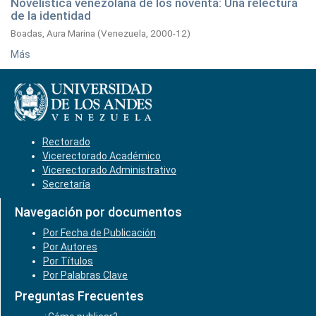
Novelística venezolana de los noventa: Una relectura
de la identidad
Boadas, Aura Marina
(
Venezuela,
2000-12
)
Más
Rectorado
Vicerectorado Académico
Vicerectorado Administrativo
Secretaría
Navegación por documentos
Por Fecha de Publicación
Por Autores
Por Títulos
Por Palabras Clave
Preguntas Frecuentes