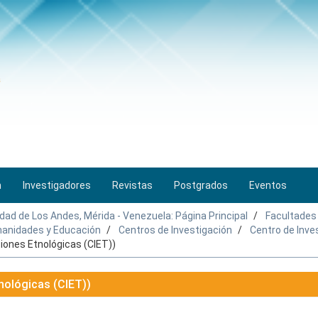
n
Investigadores
Revistas
Postgrados
Eventos
idad de Los Andes, Mérida - Venezuela: Página Principal
Facultades
umanidades y Educación
Centros de Investigación
Centro de Inve
iones Etnológicas (CIET))
nológicas (CIET))