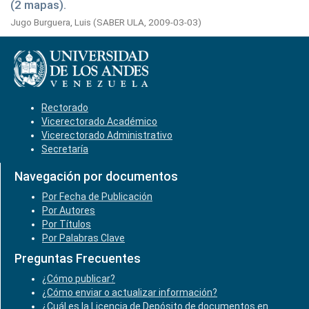
(2 mapas).
Jugo Burguera, Luis
(
SABER ULA,
2009-03-03
)
Rectorado
Vicerectorado Académico
Vicerectorado Administrativo
Secretaría
Navegación por documentos
Por Fecha de Publicación
Por Autores
Por Títulos
Por Palabras Clave
Preguntas Frecuentes
¿Cómo publicar?
¿Cómo enviar o actualizar información?
¿Cuál es la Licencia de Depósito de documentos en