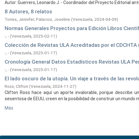
Autor: Guerrero, Leonardo J. - Coordinador del Proyecto Editorial an
8 Autores, 8 relatos
Torres, Jennifer
;
Palacios, Joseline
(
Venezuela,
2024-04-09
)
Normas Generales Proyectos para Edición Libros Cientí
-, -
(
Venezuela,
2025-02-11
)
Colección de Revistas ULA Acreditadas por el CDCHTA (
-, -
(
Venezuela,
2025-01-17
)
Cronología General Datos Estadísticos Revistas ULA P
-, -
(
Venezuela,
2025-01-17
)
El lado oscuro de la utopía. Un viaje a través de las rev
Ross, Clifton
(
Venezuela,
2024-11-27
)
Clifton Ross hace aquí un aporte invalorable, porque describe un
sesentosa de EEUU, creen en la posibilidad de construir un mundo me
Más