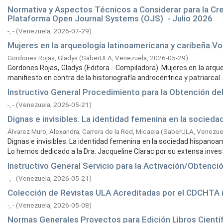
Normativa y Aspectos Técnicos a Considerar para la Cr
Plataforma Open Journal Systems (OJS) - Julio 2026
-, -
(
Venezuela,
2026-07-29
)
Mujeres en la arqueología latinoamericana y caribeña.Voc
Gordones Rojas, Gladys
(
SaberULA, Venezuela,
2026-05-29
)
Gordones Rojas, Gladys (Editora - Compiladora). Mujeres en la arqu
manifiesto en contra de la historiografía androcéntrica y patriarcal ..
Instructivo General Procedimiento para la Obtención de
-, -
(
Venezuela,
2026-05-21
)
Dignas e invisibles. La identidad femenina en la socied
Álvarez Muro, Alexandra
;
Carrera de la Red, Micaela
(
SaberULA, Venezue
Dignas e invisibles. La identidad femenina en la sociedad hispanoa
Lo hemos dedicado a la Dra. Jacqueline Clarac por su extensa investi
Instructivo General Servicio para la Activación/Obtenci
-, -
(
Venezuela,
2026-05-21
)
Colección de Revistas ULA Acreditadas por el CDCHTA (
-, -
(
Venezuela,
2026-05-08
)
Normas Generales Proyectos para Edición Libros Cientí