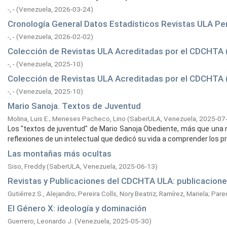
-, -
(
Venezuela,
2026-03-24
)
Cronología General Datos Estadísticos Revistas ULA P
-, -
(
Venezuela,
2026-02-02
)
Colección de Revistas ULA Acreditadas por el CDCHTA (
-, -
(
Venezuela,
2025-10
)
Colección de Revistas ULA Acreditadas por el CDCHTA (
-, -
(
Venezuela,
2025-10
)
Mario Sanoja. Textos de Juventud
Molina, Luis E.
;
Meneses Pacheco, Lino
(
SaberULA, Venezuela,
2025-07
Los "textos de juventud" de Mario Sanoja Obediente, más que una m
reflexiones de un intelectual que dedicó su vida a comprender los pr
Las montañas más ocultas
Siso, Freddy
(
SaberULA, Venezuela,
2025-06-13
)
Revistas y Publicaciones del CDCHTA ULA: publicacione
Gutiérrez S., Alejandro
;
Pereira Colls, Nory Beatriz
;
Ramírez, Mariela
;
Pare
El Género X: ideología y dominación
Guerrero, Leonardo J.
(
Venezuela,
2025-05-30
)