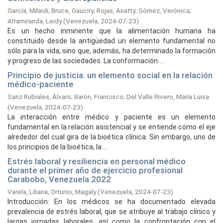
García, Milaidi
;
Bruce, Gauciry
;
Rojas, Anatty
;
Gómez, Verónica
;
Altamiranda, Leidy
(
Venezuela,
2024-07-23
)
Es un hecho inminente que la alimentación humana ha
constituido desde la antigüedad un elemento fundamental no
sólo para la vida, sino que, además, ha determinado la formación
y progreso de las sociedades. La conformación ...
Principio de justicia: un elemento social en la relación
médico-paciente
Sanz Rubiales, Álvaro
;
Barón, Francisco
;
Del Valle Rivero, María Luisa
(
Venezuela,
2024-07-23
)
La interacción entre médico y paciente es un elemento
fundamental en la relación asistencial y se entiende como el eje
alrededor del cual gira de la bioética clínica. Sin embargo, uno de
los principios de la bioética, la ...
Estrés laboral y resiliencia en personal médico
durante el primer año de ejercicio profesional
Carabobo, Venezuela 2022
Varela, Liliana
;
Ortunio, Magaly
(
Venezuela,
2024-07-23
)
Introducción: En los médicos se ha documentado elevada
prevalencia de estrés laboral, que se atribuye al trabajo clínico y
largas jornadas laborales, así como la confrontación con el